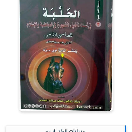
.▫️ بيانات الكتــاب ▫️.