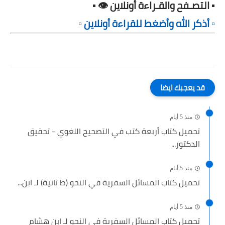
▪️ التصـفح والقـراءة أونلاين 👁️ ▪️
▫️ أذكر الله وأضغط للقراءة أونلاين ▫️
قد يعجبك ايضا
منذ 5 أيام
تحميل كتاب أربعة كتب في التصحيح اللغوي - تحقيق
الدكتور...
منذ 5 أيام
تحميل كتاب المسائل السفرية في النحو (ط ثانية) لـ ابن...
منذ 5 أيام
تحميل كتاب المسائل السفرية في النحو لـ ابن هشام