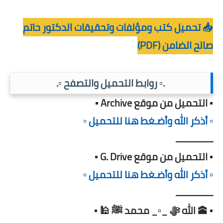
📥 تحميل كتب ومؤلفات وتحقيقات الدكتور حاتم
صالح الضامن (PDF)
.▫️ روابط التحميل والتصفح ▫️.
▪️ التحميل من موقع Archive ▪️
▫️ أذكر الله وأضـغط هنا للتحميل ▫️
ـــــــــــــــ
▪️ التحميل من موقع G. Drive ▪️
▫️ أذكر الله وأضـغط هنا للتحميل ▫️
ـــــــــــــــ
▪️ 🕋 الله ﷻ _▫️_ محمد ﷺ 🕌 ▪️