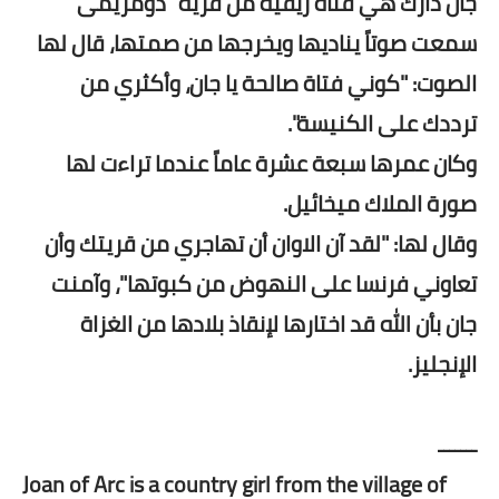
جان دارك هي فتاة ريفية من قرية "دومريمى"
سمعت صوتاً يناديها ويخرجها من صمتها، قال لها
الصوت: "كوني فتاة صالحة يا جان، وأكثري من
ترددك على الكنيسة".
وكان عمرها سبعة عشرة عاماً عندما تراءت لها
صورة الملاك ميخائيل.
وقال لها: "لقد آن الاوان أن تهاجري من قريتك وأن
تعاوني فرنسا على النهوض من كبوتها"، وآمنت
جان بأن الله قد اختارها لإنقاذ بلادها من الغزاة
الإنجليز.
ـــــــ
Joan of Arc is a country girl from the village of