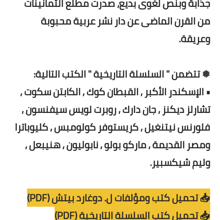
جذابة وبنص لغوى بديع، صدرت مطلع الثمانينات
من القرن الماضى عن دار نشر عربية محبوبة
وعريقة.
❅ تتضمن " السلسلة التاريخية " الكتب التالية:
• الإسكندر الأكبر , القبطان كوك , الكابتن سكوت ,
تشارلز ديكنز , جان دارك , روبرت لويس سيفنسون ,
فلورنس نيتنغيل , كريستوفر كولومبس , كليوباترا
ومصر القديمة , ماركو بولو , نابوليون , هنيبعل ,
وليم شيكسبير.
📥 تحميل كتب ومؤلفات ل. دوغارد بيتش (PDF)
📥 تحميل كتب السلسلة التاريخية (PDF)