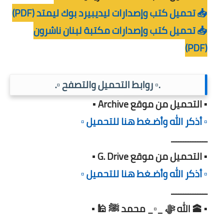
📥 تحميل كتب وإصدارات ليديبيرد بوك ليمتد (PDF)
📥 تحميل كتب وإصدارات مكتبة لبنان ناشرون
(PDF)
.▫️ روابط التحميل والتصفح ▫️.
▪️ التحميل من موقع Archive ▪️
▫️ أذكر الله وأضـغط هنا للتحميل ▫️
ـــــــــــــــ
▪️ التحميل من موقع G. Drive ▪️
▫️ أذكر الله وأضـغط هنا للتحميل ▫️
ـــــــــــــــ
▪️ 🕋 الله ﷻ _▫️_ محمد ﷺ 🕌 ▪️