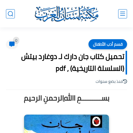
0
قسم أدب الأطفال
تحميل كتاب جان دارك لـ دوغارد بيتش
(السلسلة التاريخية) , pdf
منذ بضع سنوات
بســـــــــــمِ اﷲِالرحمنِ الرحيم