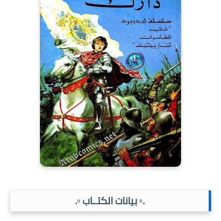
.▫️ بيانات الكتــاب ▫️.