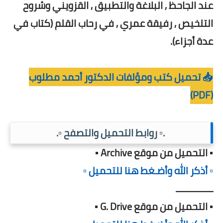
عند الجاحظ , البلاغة والتطبيق , القزويني وشروح
التلخيص , رفيقة عمري , في رحاب القلم (كتاب في
عدة أجزاء).
📥 تحميل كتب ومؤلفات الدكتور أحمد مطلوب
(PDF)
.▫️ روابط التحميل والتصفح ▫️.
▪️ التحميل من موقع Archive ▪️
▫️ أذكر الله وأضـغط هنا للتحميل ▫️
ـــــــــــــــ
▪️ التحميل من موقع G. Drive ▪️