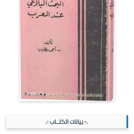
.▫️ بيانات الكتــاب ▫️.