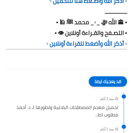
▫️ أذكر الله وأضـغط هنا للتحميل ▫️
ـــــــــــــــ
▪️ 🕋 الله ﷻ _▫️_ محمد ﷺ 🕌 ▪️
▪️ التصـفح والقـراءة أونلاين 👁️ ▪️
▫️ أذكر الله وأضغط للقراءة أونلاين ▫️
قد يعجبك ايضا
منذ 2 أيام
تحميل معجم المصطلحات البلاغية وتطورها لـ د. أحمد
مطلوب (ط...
منذ 2 أيام