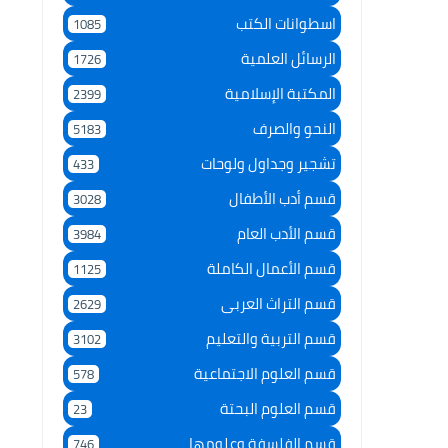
اسطوانات الكتب
1085
الرسائل العلمية
1726
المكتبة الإسلامية
2399
النحو والصرف
5183
تشجير وجداول ولوحات
433
قسم أدب الأطفال
3028
قسم الأدب العام
3984
قسم الأعمال الكاملة
1125
قسم التراث العربى
2629
قسم التربية والتعليم
3102
قسم العلوم الاجتماعية
578
قسم العلوم البحتة
23
قسم الفلسفة وعلومها
746