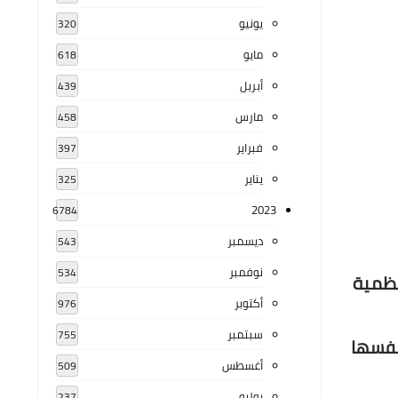
يونيو
320
مايو
618
أبريل
439
مارس
458
فبراير
397
يناير
325
2023
6784
ديسمبر
543
نوفمبر
534
 الأعظمية
أكتوبر
976
سبتمبر
755
حصل من الجامعة نفسها
أغسطس
509
يوليو
237