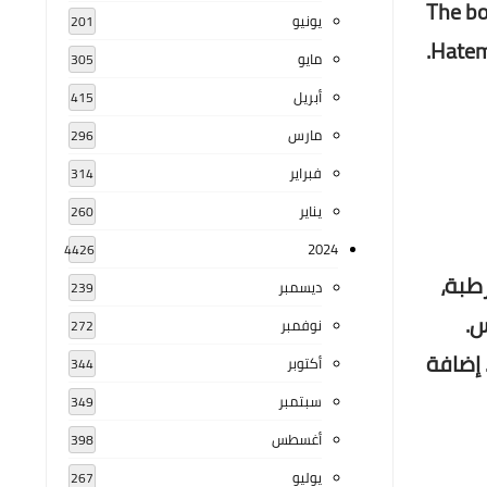
The bo
يونيو
201
Hatem
مايو
305
أبريل
415
مارس
296
فبراير
314
يناير
260
2024
4426
طبة،
ديسمبر
239
نوفمبر
272
 إضافة
أكتوبر
344
سبتمبر
349
أغسطس
398
يوليو
267