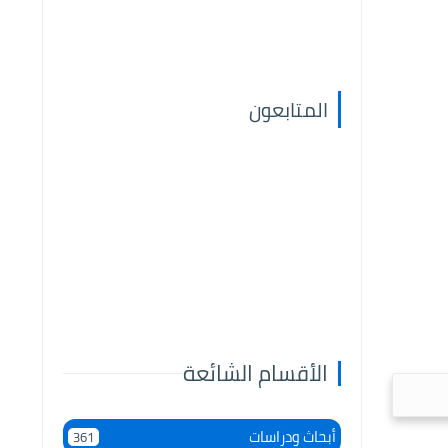
المتابعون
الأقسام الشائعة
أبحاث ودراسات
361