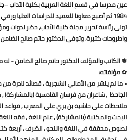
1984 ثم أصبح معاونا للعميد للدراسات العليا ورقي إلى مرتبة للاستاذية في 12 اذارسنة 1989م.
تولى رئاسة تحرير مجلة كلية الآداب، حضر ندوات وم
واطروحات كثيرة، وتوفى الدكتور حاتم صالح الضامن يوم 14 فبراير 3
❅ الكاتب والمؤلف الدكتور حاتم صالح الضامن - له 
✿ مؤلفاته:
• ما لم ينشر من الأمالي الشجرية , قصائد نادرة من م
الجاحظ , شاعران من فرسان القادسية (بالمشاركة) , خ
ملاحظات على حاشية بن بري على المعرب , قواعد اللغة
البحث والمكتبة (بالمشاركة) , علم اللغة , فقه ال
نصوص محققة في اللغة والنحو , الصّرف , أربعة كتب
في تحقيق المخطوطات , المكتبة , المنهج الأمثل