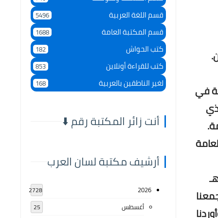
قسم اللغة العربية
5496
قسم المكتبة العامة
1688
كتب الحواش
182
كتب للقراءة أونلاين
853
لغير الناطقين بالعربية
168
 العامة في
لذي
أنت زائر المكتبة رقم ⬇️
ة.
عامة
أرشيف مكتبة لسان العرب
كتابين وحفظهما من الضياع أبو عامر أحمد بن عبد الملك بن شُهيد الأندلسي، المتوفى سنة 426هـ
2026
2728
جمعنا
أغسطس
25
وردنا