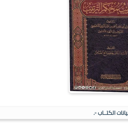
بيانات الكتــاب ▫️.