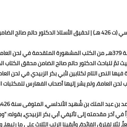
 صالح الضامن.
إن كتاب "لحن العامة" لأبي بكر الزبيدي المتوفى سنة 379هـ، من الكتب المشهورة المتقدمة في لحن
 حيث تمّ للباحث الدكتور حاتم صالح الضامن محقق الكتاب ا
ا النص التام لكتابين لأبي بكر الزبيدي في لحن العام
ن العامة، ولم يشر إليها أصحاب الفهارس للمكتبات ال
وقد جمع ال
ً في آخر مقدمته إلى تأليفي أبي بكر الزبيدي، بقوله: "و
، لئلا تفترق الفائدة، وأبقينا الرتب الثلاث على ما رتبها، وأ