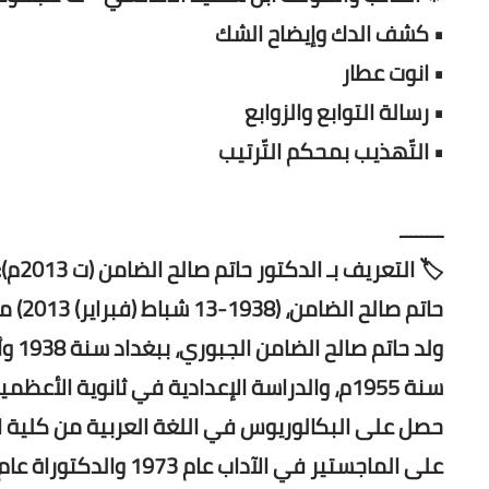
• كشف الدك وإيضاح الشك
• انوت عطار
• رسالة التوابع والزوابع
• التّهذيب بمحكم التّرتيب
ــــــــ
🏷️ التعريف بـ الدكتور حاتم صالح الضامن (ت 2013م):
حاتم صالح الضامن، (1938-13 شباط (فبراير) 2013) مؤرخ وأكاديمي ومحقق عراقي.
ولد 
سنة 1955م، والدراسة الإعدادية في ثانوية الأعظمية سنة 1957م.
على الماجستير في الآداب عام 1973 والدكتوراة عام 1977م.