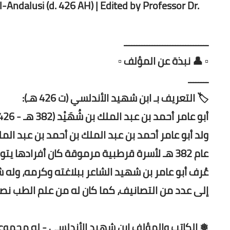
Andalusi (d. 426 AH) | Edited by Professor Dr.
ـــــــــــــــــــــــــــــــــ
▫️ 👤 نبذة عن المؤلف ▫️
ــــــــ
🏷️ التعريف بـ ابن شهيد الأندلسي (ت 426 هـ):
أبو عامر أحمد بن عبد الملك بن شُهَيْد (382 هـ - 426 هـ) وزير وشاعر أندلسي.
ولد أبو عامر أحمد بن عبد الملك بن أحمد بن عبد 
عام 382 هـ لأسرة قرطبية مرموقة كان أفرادها يتولون بعض المناصب الهامة في الدولة الأموية في الأندلس.
عُرف أبو عامر بن شهيد الشاعر ببلاغته وكرمه، وله 
إلى عدد من التصانيف، كما كان له من علم الطب نصي
❅ الكاتب والمؤلف ابن شهيد الأندلسي - له مجموعة