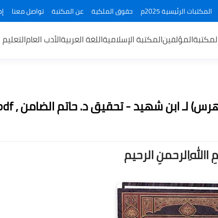
المكتبات الرئيسية 2025م
حقوق الملكية
عن المكتبة
تواصل معنا
إض
لمكتبة
المؤلفين
المكتبة الإسلامية
اللغة العربية
الأدب العام
التعليم 
 لـ ابن شهيد - تحقيق د. حاتم الضامن , pdf
ــمِ اﷲِالرحمنِ الرحيم