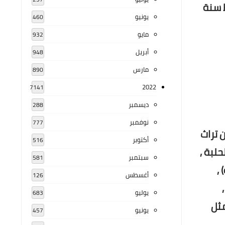
 بغداد سنة 1977م، وعين رئيسا للقسم في 18 شباط سنة
يونيو
460
مايو
932
أبريل
948
مارس
890
2022
7141
ديسمبر
288
نوفمبر
777
 تراث
أكتوبر
516
حلبة ,
سبتمبر
581
,
أغسطس
126
يوليو
683
مثل
يونيو
457