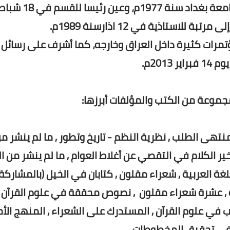
عين مدرسا في قسم اللغة العربية بكلية الآداب –جامعة
ؤتمرات كثيرة داخل العراق وخارجه، كما أشرف على رسائل
201م.
مجموعة من الكتب والمؤلفات أبرزها:
نتهى الطلب , نظرية النظم - تاريخ وتطور , ما لم ينشر من
ير الكلام في التقصي عن أغلاط العوام , ما لم ينشر من ال
 العربية , شعراء مقلون , كتابان في الخيل (بالمشاركة) 
لغة , عشرة شعراء مقلون , نصوص محققة في علوم القرآن ,
 في علوم القرآن , المستدرك على الشعراء , المنهج الأ
 في تحقيق المخطوطات.