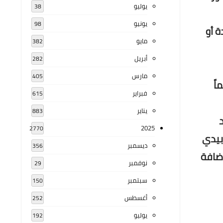
يوليو
38
يونيو
98
ة أو
مايو
382
أبريل
282
مارس
405
اً
فبراير
615
يناير
883
2025
2770
بيدي
ديسمبر
356
ضافة
نوفمبر
29
سبتمبر
150
أغسطس
252
يوليو
192