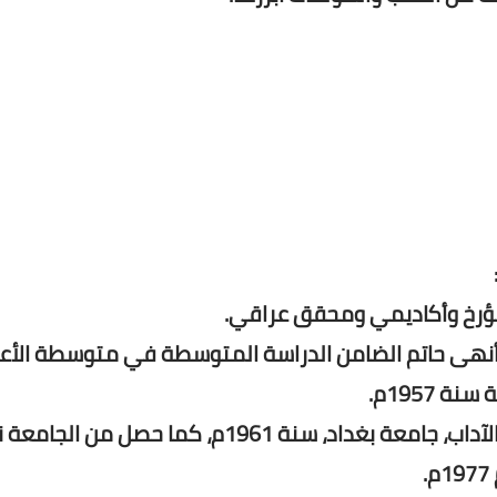
حاتم صالح الضامن الجبوري، ببغداد سنة 1938 وأنهى حاتم الضامن الدراسة المتوسطة في متوسطة
حصل على البكالوريوس في اللغة العربية من كلية الآداب، جامعة بغداد، سنة 1961م، كما 