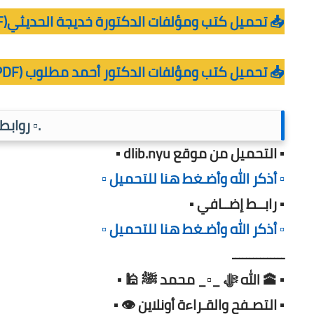
📥 تحميل كتب ومؤلفات الدكتورة خديجة الحديثي(PDF)
📥 تحميل كتب ومؤلفات الدكتور أحمد مطلوب (PDF)
.▫️ رواب
▪️ التحميل من موقع dlib.nyu ▪️
▫️ أذكر الله وأضـغط هنا للتحميل ▫️
▪️ رابــط إضــافي ▪️
▫️ أذكر الله وأضـغط هنا للتحميل ▫️
ـــــــــــــــ
▪️ 🕋 الله ﷻ _▫️_ محمد ﷺ 🕌 ▪️
▪️ التصـفح والقـراءة أونلاين 👁️ ▪️