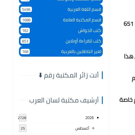
قسم اللغة العربية
5496
قسم المكتبة العامة
1688
كتاب " التبيان في علم البيان المطلع على إعجاز القرآن " | المؤلف: ابن الزملكاني، عبد الواحد بن عبد الكريم (ت 651
كتب الحواش
182
كتب للقراءة أونلاين
853
لغير الناطقين بالعربية
168
 هذا
أنت زائر المكتبة رقم ⬇️
م
أرشيف مكتبة لسان العرب
 خاصة
2026
2728
أغسطس
25