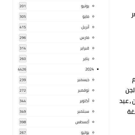
يونيو
201
لشعر
مايو
305
أبريل
415
مارس
296
فبراير
314
يناير
260
2024
4426
م
ديسمبر
239
لجن
نوفمبر
272
 , عبد
أكتوبر
344
اغة
سبتمبر
349
أغسطس
398
يوليو
267