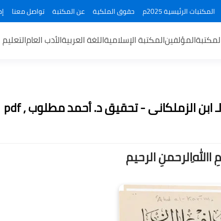
المكتبات الرئيسية 2025م
حقوق الملكية
عن المكتبة
تواصل معنا
إض
لمكتبة
المؤلفين
المكتبة الإسلامية
اللغة العربية
الأدب العام
التعليم 
 ابن الزملكانى - تحقيق د. أحمد مطلوب , pdf
ــمِ اﷲِالرحمنِ الرحيم