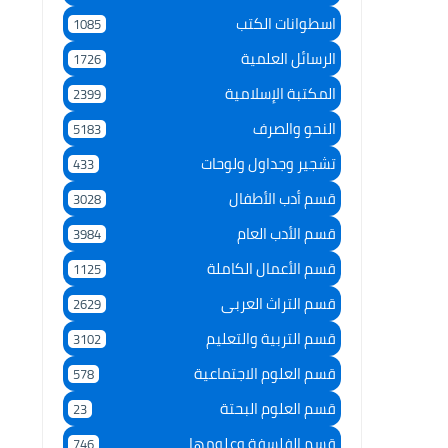
اسطوانات الكتب
1085
الرسائل العلمية
1726
المكتبة الإسلامية
2399
النحو والصرف
5183
تشجير وجداول ولوحات
433
قسم أدب الأطفال
3028
قسم الأدب العام
3984
قسم الأعمال الكاملة
1125
قسم التراث العربى
2629
قسم التربية والتعليم
3102
قسم العلوم الاجتماعية
578
قسم العلوم البحتة
23
قسم الفلسفة وعلومها
746