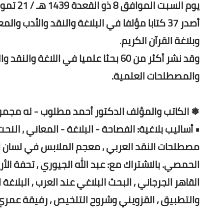
يوم السبت الموافق 8 ذو القعدة 1439 هـ / 21 تموز/ يوليو 2018 م.
وبلاغة القرآن الكريم.
وقد نشر أكثر من 60 بحثا علميا في اللا
والمصطلحات العلمية.
❅ الكاتب والمؤلف الدكتور أحمد مطلوب - له مجموع
• أساليب بلاغية: الفصاحة - البلاغة - المعاني , النح
مصطلحات النقد العربي , معجم الملابس في لسان ال
الحمصي. بالاشتراك مع: عبد الله الجيوري , تحفة الأر
القاهر الجرجاني , البحث البلاغي عند العرب , البلاغة ال
والتطبيق , القزويني وشروح التلخيص , رفيقة عمري 