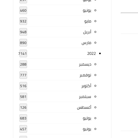
يونيو
460
مايو
932
أبريل
948
مارس
890
2022
7141
ديسمبر
288
نوفمبر
777
أكتوبر
516
سبتمبر
581
أغسطس
126
يوليو
683
يونيو
457