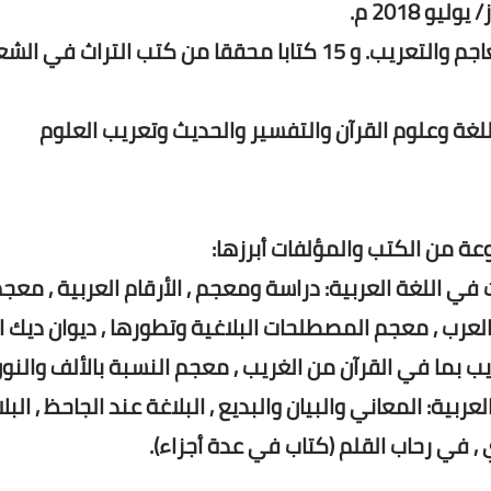
أصدر 37 كتابا مؤلفا في البلاغة والنقد والأدب والمعاجم والتعريب. و 15 كتابا محققا من كتب التراث في ا
غة والنقد واللغة وعلوم القرآن والتفسير والحديث وتعريب العلوم
ة من الكتب والمؤلفات أبرزها:
ت في اللغة العربية: دراسة ومعجم , الأرقام العربية , معج
عرب , معجم المصطلحات البلاغية وتطورها , ديوان ديك ا
يب بما في القرآن من الغريب , معجم النسبة بالألف والنون
عربية: المعاني والبيان والبديع , البلاغة عند الجاحظ , البل
, في رحاب القلم (كتاب في عدة أجزاء).