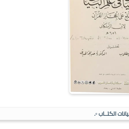
بيانات الكتــاب ▫️.