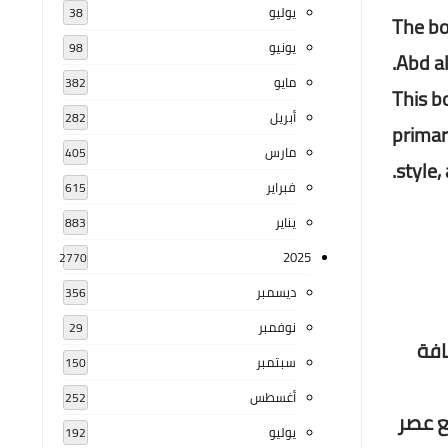
يوليو
38
The bo
يونيو
98
Abd al
مايو
382
This b
أبريل
282
primar
مارس
405
style,
فبراير
615
يناير
883
2025
2770
ديسمبر
356
نوفمبر
29
افة
سبتمبر
150
أغسطس
252
 والربع عصر
يوليو
192