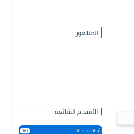
المتابعون
الأقسام الشائعة
أبحاث ودراسات
361