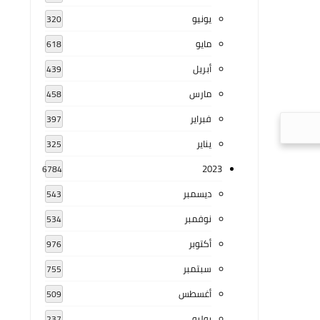
يونيو
320
مايو
618
أبريل
439
مارس
458
فبراير
397
يناير
325
2023
6784
ديسمبر
543
نوفمبر
534
أكتوبر
976
سبتمبر
755
أغسطس
509
يوليو
237