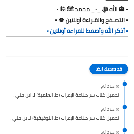
▪️ 🕋 الله ﷻ _▫️_ محمد ﷺ 🕌 ▪️
▪️ التصـفح والقـراءة أونلاين 👁️ ▪️
▫️ أذكر الله وأضغط للقراءة أونلاين ▫️
قد يعجبك ايضا
منذ 2 أيام
تحميل كتاب سر صناعة الإعراب (ط. العلمية) لـ ابن جني...
منذ 2 أيام
تحميل كتاب سر صناعة الإعراب (ط. التوفيقية) لـ بن جني...
منذ 2 أيام