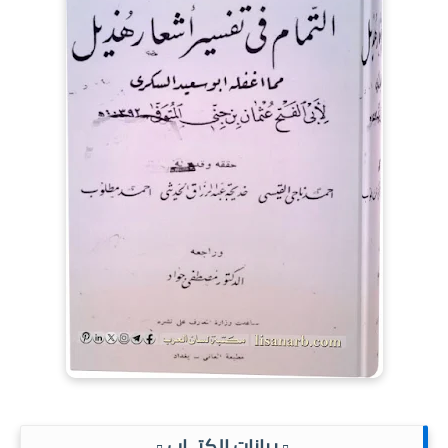
.▫️ بيانات الكتــاب ▫️.