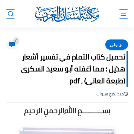
0
ابن جنى
تحميل كتاب التمام في تفسير أشعار
هذيل ؛ مما أغفله أبو سعيد السكرى
(طبعة العانى) , pdf
منذ بضع سنوات
بســـــــــــمِ اﷲِالرحمنِ الرحيم