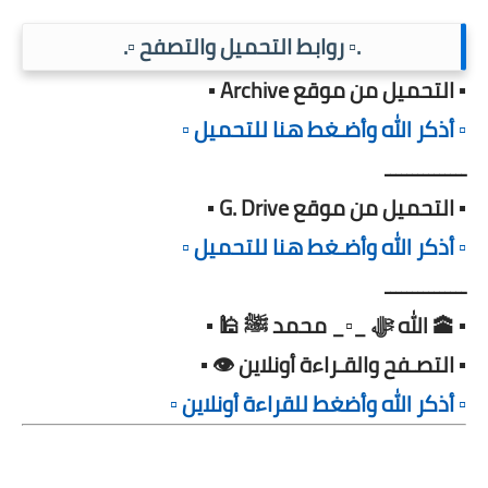
.▫️ روابط التحميل والتصفح ▫️.
▪️ التحميل من موقع Archive ▪️
▫️ أذكر الله وأضـغط هنا للتحميل ▫️
ـــــــــــــــ
▪️ التحميل من موقع G. Drive ▪️
▫️ أذكر الله وأضـغط هنا للتحميل ▫️
ـــــــــــــــ
▪️ 🕋 الله ﷻ _▫️_ محمد ﷺ 🕌 ▪️
▪️ التصـفح والقـراءة أونلاين 👁️ ▪️
▫️ أذكر الله وأضغط للقراءة أونلاين ▫️