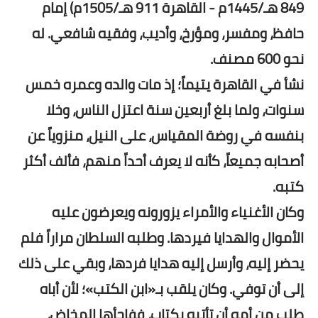
849 هـ/1445م - القاهرة 911 هـ/1505م) إمام
حافظ، ومفسر، ومؤرخ، وأديب، وفقيه شافعي. له
نحو 600 مصنف.
نشأ في القاهرة يتيماً؛ إذ مات والده وعمره خمس
سنوات، ولما بلغ أربعين سنة اعتزل الناس، وخلا
بنفسه في روضة المقياس، على النيل، منزوياً عن
أصحابه جميعاً، كأنه لا يعرف أحداً منهم، فألف أكثر
كتبه.
وكان الأغنياء والأمراء يزورونه ويعرضون عليه
الأموال والهدايا فيردها. وطلبه السلطان مراراً فلم
يحضر إليه، وأرسل إليه هدايا فردها، وبقي على ذلك
إلى أن توفي. وكان يلقب بـ«ابن الكتب»؛ لأن أباه
طلب من أمه أن تأتيه بكتاب، ففاجأها المخاض،