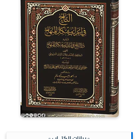
.▫️ بيانات الكتــاب ▫️.