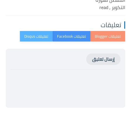
المفصل لسورة
التكوير , read
تعليقات
إرسال تعليق