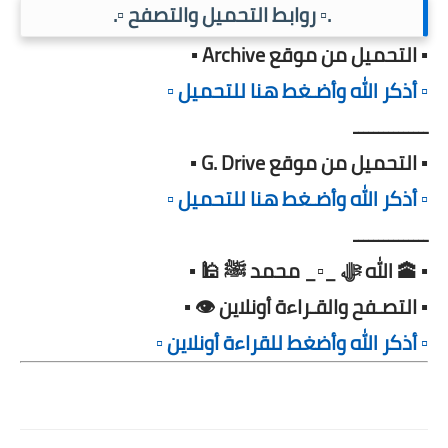
.▫️ روابط التحميل والتصفح ▫️.
▪️ التحميل من موقع Archive ▪️
▫️ أذكر الله وأضـغط هنا للتحميل ▫️
ـــــــــــــــ
▪️ التحميل من موقع G. Drive ▪️
▫️ أذكر الله وأضـغط هنا للتحميل ▫️
ـــــــــــــــ
▪️ 🕋 الله ﷻ _▫️_ محمد ﷺ 🕌 ▪️
▪️ التصـفح والقـراءة أونلاين 👁️ ▪️
▫️ أذكر الله وأضغط للقراءة أونلاين ▫️