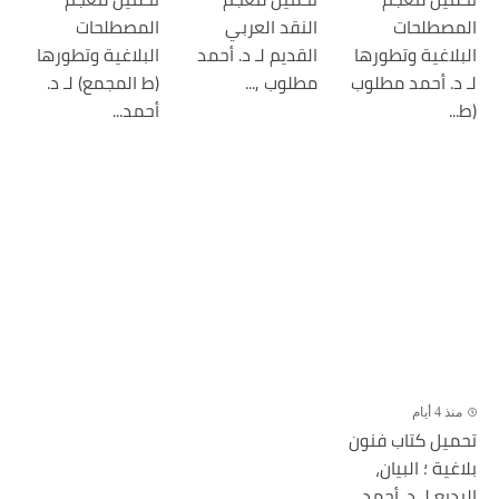
المصطلحات
النقد العربي
المصطلحات
البلاغية وتطورها
القديم لـ د. أحمد
البلاغية وتطورها
لـ د. أحمد مطلوب
مطلوب ,...
(ط المجمع) لـ د.
(ط...
أحمد...
منذ 4 أيام
تحميل كتاب فنون
بلاغية ؛ البيان،
البديع لـ د. أحمد...