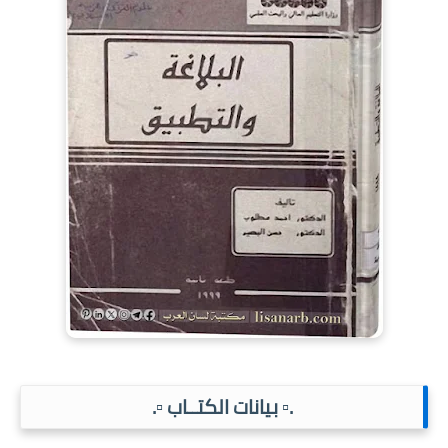
.▫️ بيانات الكتــاب ▫️.