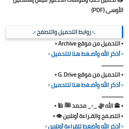
الأوسى (PDF)
.▫️ روابط التحميل والتصفح ▫️.
▪️ التحميل من موقع Archive ▪️
▫️ أذكر الله وأضـغط هنا للتحميل ▫️
ـــــــــــــــ
▪️ التحميل من موقع G. Drive ▪️
▫️ أذكر الله وأضـغط هنا للتحميل ▫️
ـــــــــــــــ
▪️ 🕋 الله ﷻ _▫️_ محمد ﷺ 🕌 ▪️
▪️ التصـفح والقـراءة أونلاين 👁️ ▪️
▫️ أذكر الله وأضغط للقراءة أونلاين ▫️