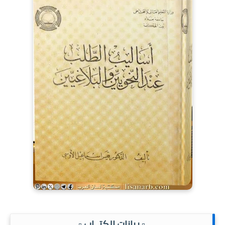
.▫️ بيانات الكتــاب ▫️.