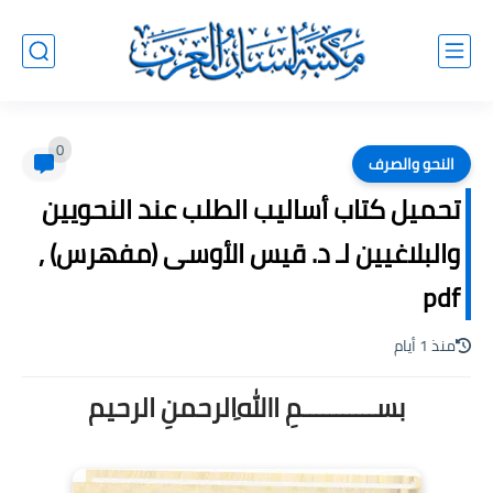
0
النحو والصرف
تحميل كتاب أساليب الطلب عند النحويين
والبلاغيين لـ د. قيس الأوسى (مفهرس) ,
pdf
منذ 1 أيام
بســـــــــــمِ اﷲِالرحمنِ الرحيم