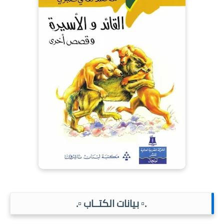
.▫️ بيانات الكتــاب ▫️.