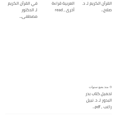
القرآن الكريم لـ د.
العربية قراءة
في القرآن الكريم
صلاح...
أخرى , read
لـ الدكتور
مصطفى...
منذ بضع سنوات
تحميل كتاب بدر
البدور لـ د. نبيل
راغب , pdf...