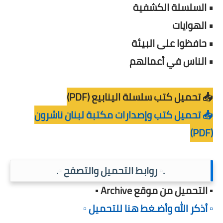
• السلسلة الكشفية
• الهوايات
• حافظوا على البيئة
• الناس في أعمالهم
📥 تحميل كتب سلسلة الينابيع (PDF)
📥 تحميل كتب وإصدارات مكتبة لبنان ناشرون
(PDF)
.▫️ روابط التحميل والتصفح ▫️.
▪️ التحميل من موقع Archive ▪️
▫️ أذكر الله وأضـغط هنا للتحميل ▫️