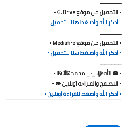
ـــــــــــــــ
▪️ التحميل من موقع G. Drive ▪️
▫️ أذكر الله وأضـغط هنا للتحميل ▫️
ـــــــــــــــ
▪️ التحميل من موقع Mediafire ▪️
▫️ أذكر الله وأضـغط هنا للتحميل ▫️
ـــــــــــــــ
▪️ 🕋 الله ﷻ _▫️_ محمد ﷺ 🕌 ▪️
▪️ التصـفح والقـراءة أونلاين 👁️ ▪️
▫️ أذكر الله وأضغط للقراءة أونلاين ▫️