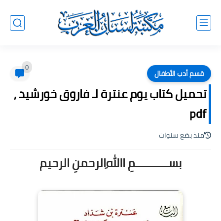
0
قسم أدب الأطفال
تحميل كتاب يوم عنترة لـ فاروق خورشيد ,
pdf
منذ بضع سنوات
بســـــــــــمِ اﷲِالرحمنِ الرحيم