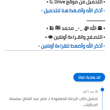
▪️ التحميل من موقع G. Drive ▪️
▫️ أذكر الله وأضـغط هنا للتحميل ▫️
ـــــــــــــــ
▪️ 🕋 الله ﷻ _▫️_ محمد ﷺ 🕌 ▪️
▪️ التصـفح والقـراءة أونلاين 👁️ ▪️
▫️ أذكر الله وأضغط للقراءة أونلاين ▫️
قد يعجبك ايضا
منذ 1 أيام
تحميل كتاب الرحلة المفقودة لـ ناصر عبد الفتاح؛ سلسلة
الحكايات...