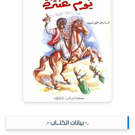
.▫️ بيانات الكتــاب ▫️.