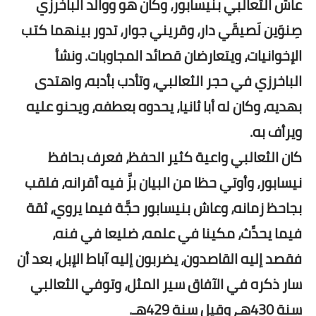
عاش الثعالبي بنيسابور، وكان هو ووالد الباخرزي
صِنوَين لَصيقَي دار، وقريني جوار، تدور بينهما كتب
الإخوانيات، ويتعارضان قصائد المجاوبات. ونشأ
الباخرزي في حجر الثعالبي، وتأدب بأدبه، واهتدى
بهديه، وكان له أبا ثانيا، يحدوه بعطفه، ويحنو عليه
ويرأف به.
كان الثعالبي واعية كثير الحفظ، فعرف بحافظ
نيسابور، وأوتي حظا من البيان بزَّ فيه أقرانه، فلقب
بجاحظ زمانه، وعاش بنيسابور حجَّة فيما يروي، ثقة
فيما يحدِّث، مكينا في علمه، ضليعا في فنه،
فقصد إليه القاصدون، يضربون إليه آباط الإبل، بعد أن
سار ذكره في الآفاق سير المثل، وتوفي الثعالبي
سنة 430هـ، وقيل سنة 429هـ.