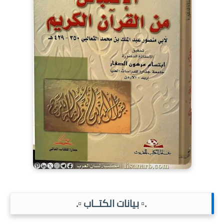
.▫️ بيانات الكتــاب ▫️.