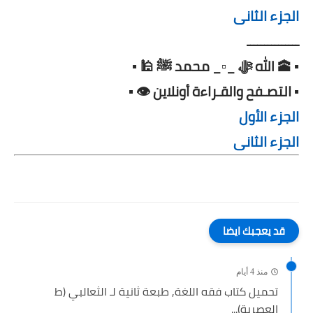
الجزء الثانى
ـــــــــــــــ
▪️ 🕋 الله ﷻ _▫️_ محمد ﷺ 🕌 ▪️
▪️ التصـفح والقـراءة أونلاين 👁️ ▪️
الجزء الأول
الجزء الثانى
قد يعجبك ايضا
منذ 4 أيام
تحميل كتاب فقه اللغة, طبعة ثانية لـ الثعالبي (ط
العصرية)...