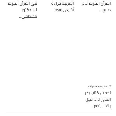
القرآن الكريم لـ د.
العربية قراءة
في القرآن الكريم
صلاح...
أخرى , read
لـ الدكتور
مصطفى...
منذ بضع سنوات
تحميل كتاب بدر
البدور لـ د. نبيل
راغب , pdf...