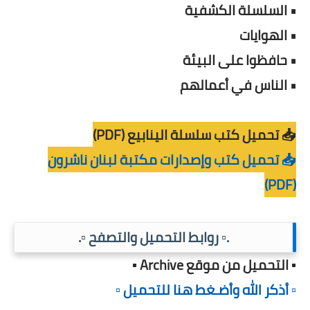
• السلسلة الكشفية
• الهوايات
• حافظوا على البيئة
• الناس في أعمالهم
📥 تحميل كتب سلسلة الينابيع (PDF)
📥 تحميل كتب وإصدارات مكتبة لبنان ناشرون
(PDF)
.▫️ روابط التحميل والتصفح ▫️.
▪️ التحميل من موقع Archive ▪️
▫️ أذكر الله وأضـغط هنا للتحميل ▫️