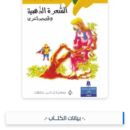
.▫️ بيانات الكتــاب ▫️.