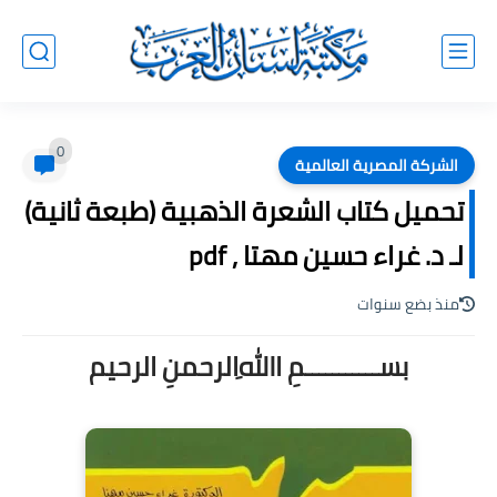
0
الشركة المصرية العالمية
تحميل كتاب الشعرة الذهبية (طبعة ثانية)
لـ د. غراء حسين مهتا , pdf
منذ بضع سنوات
بســـــــــــمِ اﷲِالرحمنِ الرحيم