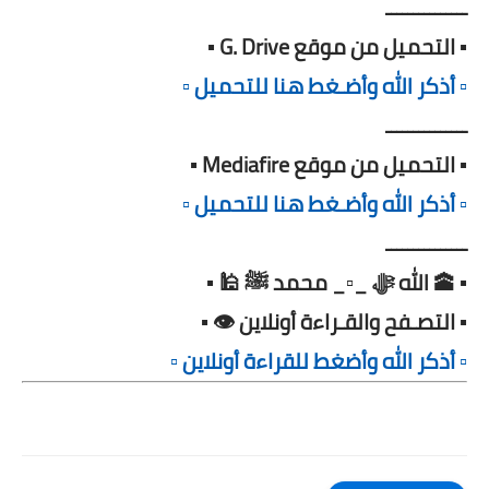
ـــــــــــــــ
▪️ التحميل من موقع G. Drive ▪️
▫️ أذكر الله وأضـغط هنا للتحميل ▫️
ـــــــــــــــ
▪️ التحميل من موقع Mediafire ▪️
▫️ أذكر الله وأضـغط هنا للتحميل ▫️
ـــــــــــــــ
▪️ 🕋 الله ﷻ _▫️_ محمد ﷺ 🕌 ▪️
▪️ التصـفح والقـراءة أونلاين 👁️ ▪️
▫️ أذكر الله وأضغط للقراءة أونلاين ▫️