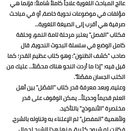
عالج المباحث اللغوية علاجاً كاملاً شاملاً؛ فإنما هي
مؤلفات في موضوعات نحوية خاصة، أو في مباحث
صرفية هي أقرب إلى الصيغة اللغوية...
فكتاب "الفصل" يعتبر مرحلة تامة النمو، وحلقة
كامل الوضع في سلسلة البحوث النحوية، قال
صاحب "كشف الظنون": وهو كتاب عظيم القدر؛ كما
قيل فيه: "إذا ما أردت النحو هناك محصّلاً... عليك من
الكتب الجسان مفصّلاً".
وعليه، وبعد معرفة قدر كتاب "الفصّل" بين أهل
العلم قديماً وحديثاً... يمكن الوقوف على قدر
مختصرة "الأنموذج" بالتأكيد.
ولأهمية "المفصل" تم الإعتناء به وتناوله بالشرح،
فكانت له شروح كثيرة، منها هذا الشرح لجمال