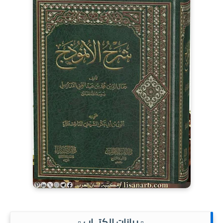
.▫️ بيانات الكتــاب ▫️.