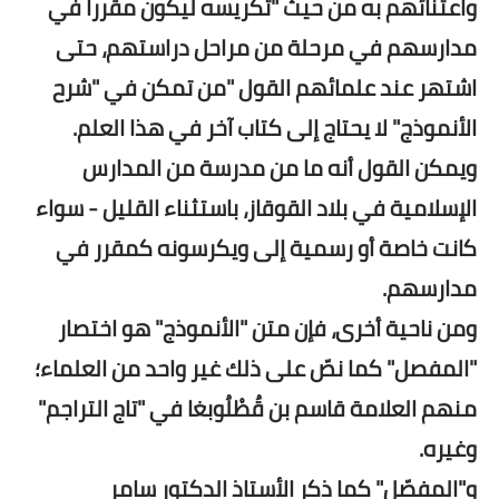
واعتنائهم به من حيث "تكريسه ليكون مقرراً في
مدارسهم في مرحلة من مراحل دراستهم، حتى
اشتهر عند علمائهم القول "من تمكن في "شرح
الأنموذج" لا يحتاج إلى كتاب آخر في هذا العلم.
ويمكن القول أنه ما من مدرسة من المدارس
الإسلامية في بلاد القوقاز، باستثناء القليل - سواء
كانت خاصة أو رسمية إلى ويكرسونه كمقرر في
مدارسهم.
ومن ناحية أخرى، فإن متن "الأنموذج" هو اختصار
"المفصل" كما نصّ على ذلك غير واحد من العلماء؛
منهم العلامة قاسم بن قُطْلُوبغا في "تاج التراجم"
وغيره.
و"المفصّل" كما ذكر الأستاذ الدكتور سامر