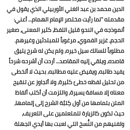
الدين محمد بن عبد الغني الأوربيلي الذي يقول في
مقدمته "لما رأيت مختصر الإمام الهمام... أعني:
أنموذجه في النحو قليل اللفظ، كثير المعنى، صغير
الحجم، غزير الفموي، مرغوباً للمبتدئين وغيرهم.
مطلوباً للسالك سيل خيره، ولم يكن له شرح يليق
قاصده، ويلقي إليه المقاصد... أردت أن أشرحه شرحاً
يفيد طالبه، ويفيض عليه مطالبه، بحيث لا أتخطى
من تحليل لفظه خطىً كثيرة، ولا أتجاوز عن تنقيح
معناه إلا مسافة يسيرة، والتزمت أن أكتب ألفاظ
المتن بتمامها من أول كِتبُة الشرح إلى إتمامها،
حيث تكون كالزيارة للمتعلمين على التعريف،
وتفنيهم من النُّسخ التي لعبت بها أيدي الجهلة