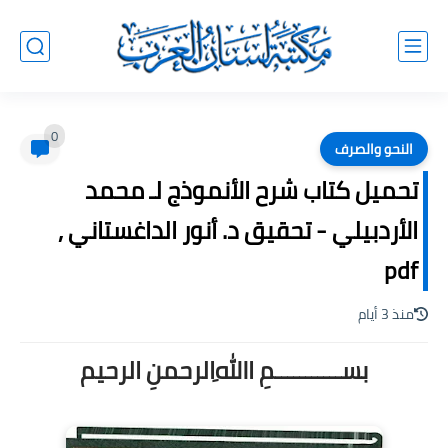
0
النحو والصرف
تحميل كتاب شرح الأنموذج لـ محمد
الأردبيلي - تحقيق د. أنور الداغستاني ,
pdf
منذ 3 أيام
بســـــــــــمِ اﷲِالرحمنِ الرحيم