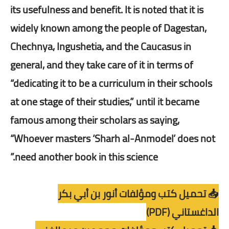
its usefulness and benefit. It is noted that it is
widely known among the people of Dagestan,
Chechnya, Ingushetia, and the Caucasus in
general, and they take care of it in terms of
“dedicating it to be a curriculum in their schools
at one stage of their studies,” until it became
famous among their scholars as saying,
“Whoever masters ‘Sharh al-Anmodel’ does not
need another book in this science.”
📥 تحميل كتب ومؤلفات أنور بن أبي بكر
الداغستاني (PDF)