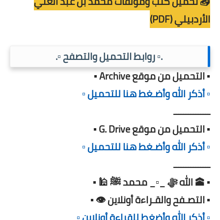
📥 تحميل كتب ومؤلفات محمد بن عبد الغني
الأردبيلي (PDF)
.▫️ روابط التحميل والتصفح ▫️.
▪️ التحميل من موقع Archive ▪️
▫️ أذكر الله وأضـغط هنا للتحميل ▫️
ـــــــــــــــ
▪️ التحميل من موقع G. Drive ▪️
▫️ أذكر الله وأضـغط هنا للتحميل ▫️
ـــــــــــــــ
▪️ 🕋 الله ﷻ _▫️_ محمد ﷺ 🕌 ▪️
▪️ التصـفح والقـراءة أونلاين 👁️ ▪️
▫️ أذكر الله وأضغط للقراءة أونلاين ▫️