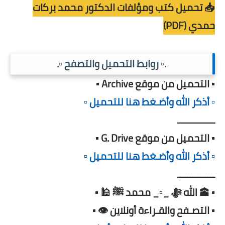
📥 تحميل كتب ومؤلفات الدكتور محمد بركات
حمدي (PDF)
.▫️ روابط التحميل والتصفح ▫️.
▪️ التحميل من موقع Archive ▪️
▫️ أذكر الله وأضـغط هنا للتحميل ▫️
ـــــــــــــــ
▪️ التحميل من موقع G. Drive ▪️
▫️ أذكر الله وأضـغط هنا للتحميل ▫️
ـــــــــــــــ
▪️ 🕋 الله ﷻ _▫️_ محمد ﷺ 🕌 ▪️
▪️ التصـفح والقـراءة أونلاين 👁️ ▪️