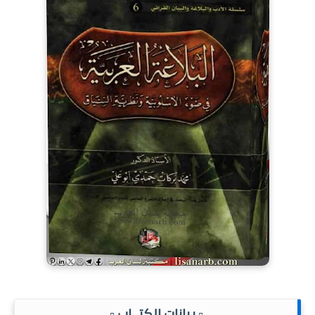
.▫️ بيانات الكتــاب ▫️.