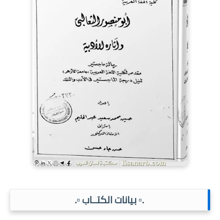
.▫️ بيانات الكتــاب ▫️.