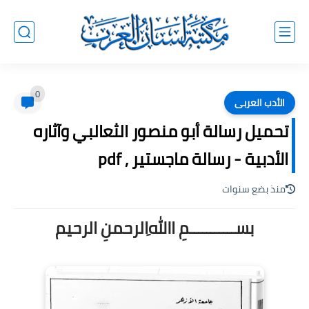
0
الأدب العربى
تحميل رسالة أبو منصور الثعالبي وآثاره
الأدبية - رسالة ماجستير , pdf
منذ بضع سنوات
بســـــــــــمِ اﷲِالرحمنِ الرحيم