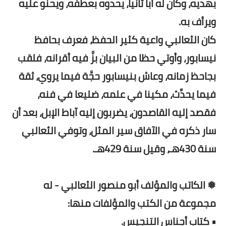
بهديه، وكان له أبا ثانيا، يحدوه بعطفه، ويحنو عليه
ويرأف به.
كان الثعالبي واعية كثير الحفظ، فعرف بحافظ
نيسابور، وأوتي حظا من البيان بزَّ فيه أقرانه، فلقب
بجاحظ زمانه، وعاش بنيسابور حجَّة فيما يروي، ثقة
فيما يحدِّث، مكينا في علمه، ضليعا في فنه،
فقصد إليه القاصدون، يضربون إليه آباط الإبل، بعد أن
سار ذكره في الآفاق سير المثل، وتوفي الثعالبي
سنة 430هـ، وقيل سنة 429هـ.
❅ الكاتب والمؤلف أبو منصور الثعالبي - له
مجموعة من الكتب والمؤلفات منها:
• كتاب أجناس التنجيس.