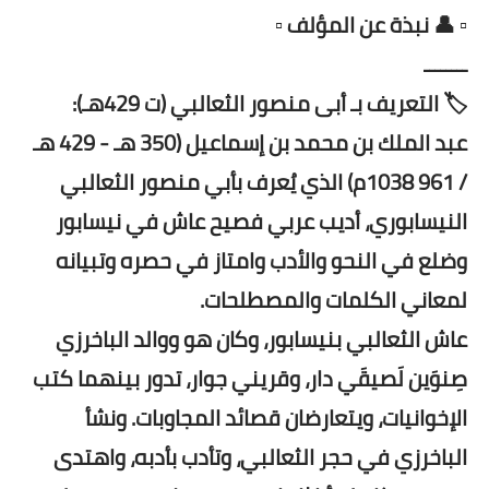
▫️ 👤 نبذة عن المؤلف ▫️
ــــــــ
🏷️ التعريف بـ أبى منصور الثعالبي (ت 429هـ):
عبد الملك بن محمد بن إسماعيل (350 هـ - 429 هـ
/ 961 1038م) الذي يُعرف بأبي منصور الثعالبي
النيسابوري، أديب عربي فصيح عاش في نيسابور
وضلع في النحو والأدب وامتاز في حصره وتبيانه
لمعاني الكلمات والمصطلحات.
عاش الثعالبي بنيسابور، وكان هو ووالد الباخرزي
صِنوَين لَصيقَي دار، وقريني جوار، تدور بينهما كتب
الإخوانيات، ويتعارضان قصائد المجاوبات. ونشأ
الباخرزي في حجر الثعالبي، وتأدب بأدبه، واهتدى