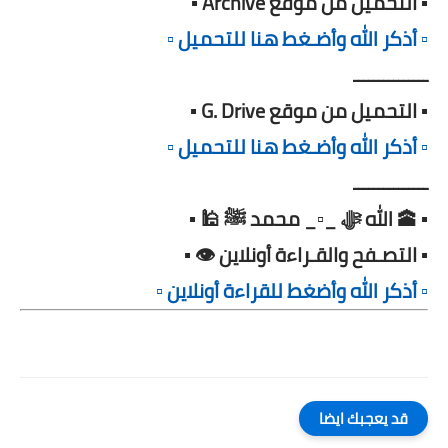
▪️ التحميل من موقع Archive ▪️
▫️ أذكر الله وأضـغط هنا للتحميل ▫️
ـــــــــــــــ
▪️ التحميل من موقع G. Drive ▪️
▫️ أذكر الله وأضـغط هنا للتحميل ▫️
ـــــــــــــــ
▪️ 🕋 الله ﷻ _▫️_ محمد ﷺ 🕌 ▪️
▪️ التصـفح والقـراءة أونلاين 👁️ ▪️
▫️ أذكر الله وأضغط للقراءة أونلاين ▫️
قد يعجبك ايضا