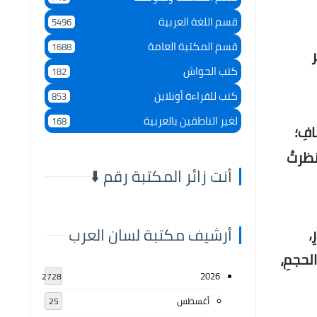
قسم اللغة العربية
5496
قسم المكتبة العامة
1688
 خير
كتب الحواش
182
كتب للقراءة أونلاين
853
لغير الناطقين بالعربية
168
افِ؛
 نظرتُ
أنت زائر المكتبة رقم ⬇️
أرشيف مكتبة لسان العرب
،
الحجمِ،
2026
2728
أغسطس
25