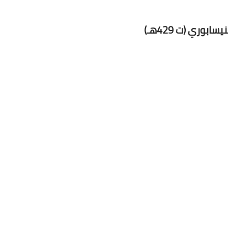
وري (ت 429هـ)