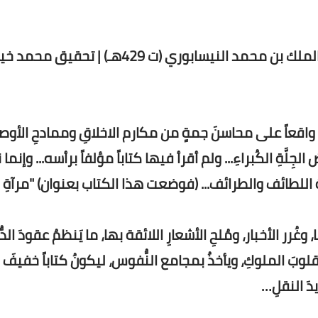
كتاب " مرآة المروءات " لـ أبى منصور الثعالبي، عبد الملك بن محمد النيسابوري (ت 429هـ) | تحقيق محمد
سماً واقعاً على محاسنَ جمةٍ من مكارم الاخلاقِ وممادحِ الأوص
ِلَّةِ الكُبراءِ... ولم أقرأ فيها كتاباً مؤلفاً برأسه... وإنما
 اللطائف والطرائف... (فوضعت هذا الكتاب بعنوان) "مرآةِ
أخبار، ومُلحِ الأشعارِ اللائقة بها، ما يَنظمُ عقودَ الدُّرِ
ميل قلوبَ الملوكِ، ويأخذُ بمجامع النُّفوس، ليكونُ كتاباً خفيفَ 
يدَ النقلِ…