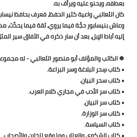
بعطفه، ويحنو عليه ويرأف به.
كان الثعالبي واعية كثير الحفظ، فعرف بحافظ نيسابور،
وعاش بنيسابور حجَّة فيما يروي، ثقة فيما يحدِّث، 
إليه آباط الإبل، بعد أن سار ذكره في الآفاق سير المثل، وتوفي الثعا
❅ الكاتب والمؤلف أبو منصور الثعالبي - له مجموع
• كتاب سِحر البلاغة وسر البراعة.
• كتاب سحر البيان.
• كتاب سر الأدب في مجاري كلام العرب.
• كتاب سر البيان.
• كتاب سر الوزارة.
• كتاب السياسة.
• كتاب الشكوى والعتاب وما وقع للخلان والأصحاب.