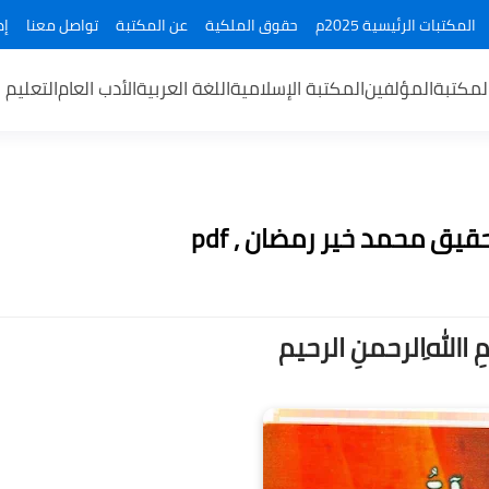
المكتبات الرئيسية 2025م
حقوق الملكية
عن المكتبة
تواصل معنا
إض
لمكتبة
المؤلفين
المكتبة الإسلامية
اللغة العربية
الأدب العام
التعليم 
قيق محمد خير رمضان , pdf
ــمِ اﷲِالرحمنِ الرحيم