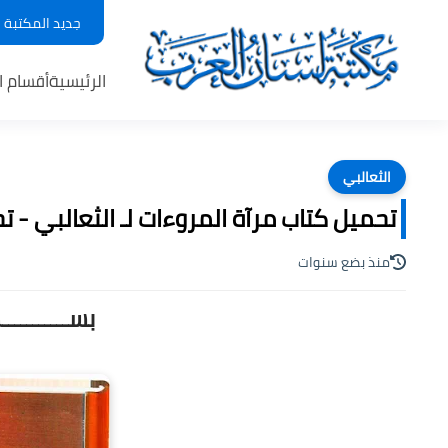
جديد المكتبة
الرئيسية
أقسام ا
الثعالبي
تحميل كتاب مرآة المروءات لـ الثعالبي - تح
منذ بضع سنوات
بســـــــــ