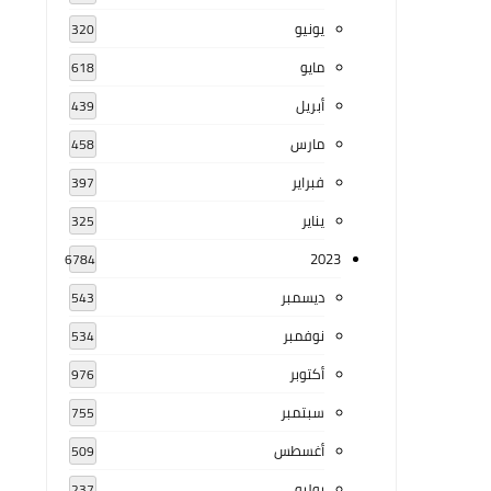
يونيو
320
مايو
618
أبريل
439
مارس
458
فبراير
397
يناير
325
2023
6784
ديسمبر
543
نوفمبر
534
أكتوبر
976
سبتمبر
755
أغسطس
509
يوليو
237