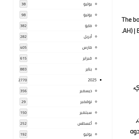
يوليو
38
يونيو
98
The bo
مايو
382
AH) |
أبريل
282
مارس
405
فبراير
615
يناير
883
2025
2770
بوري،
ديسمبر
356
نوفمبر
29
سبتمبر
150
،
أغسطس
252
دوه
يوليو
192