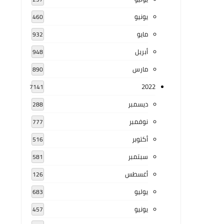
يونيو
460
مايو
932
أبريل
948
مارس
890
2022
7141
ديسمبر
288
نوفمبر
777
أكتوبر
516
سبتمبر
581
أغسطس
126
يوليو
683
يونيو
457