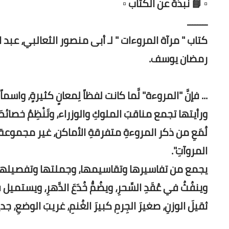
▫️ 📘 نبذة عن الكتاب ▫️
ــــــــ
رمضان يوسف.
... فإنَّ "المروءة" لَّما كانت لفظاً لِمعانٍ كثيرةٍ، وا
ورأيتها تجمع مناقبَ الملوكِ والوزراء، وتَنْظِمُ خصائصَ الج
لُمَعِ من ذكر المروءةِ متفرقةِ الأماكن، غير مجموعة
المروآتِ".
يجمع من تفاسيرها وتقاسيمها، وجملتها وتفصيلها، وغُرر ال
وينفُثُ في عُقَدِ السِّحرِ، ويضُمُّ خُدَعَ الدَّهرِ، ويست
ثقيلَ الوزنِ، صغيرَ الجِرمِ كبيرَ الغُنمِ، غريبَ الوضعِ، جد