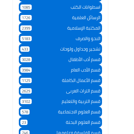
اسطوانات الكتب
1085
الرسائل العلمية
1726
المكتبة الإسلامية
2399
النحو والصرف
5183
تشجير وجداول ولوحات
433
قسم أدب الأطفال
3028
قسم الأدب العام
3984
قسم الأعمال الكاملة
1125
قسم التراث العربى
2629
قسم التربية والتعليم
3102
قسم العلوم الاجتماعية
578
قسم العلوم البحتة
23
قسم الفلسفة وعلومها
746