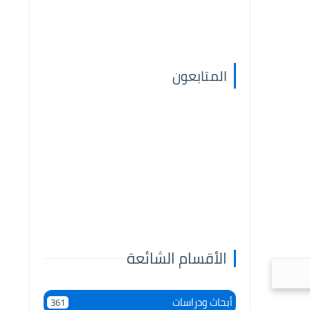
المتابعون
الأقسام الشائعة
أبحاث ودراسات
361