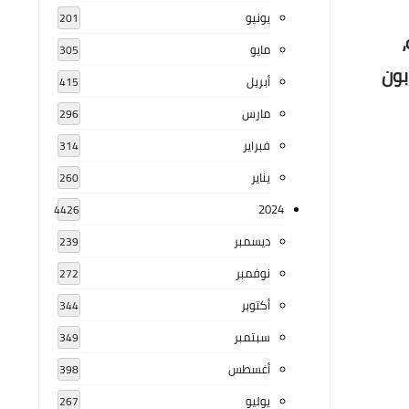
يونيو
201
مايو
305
بون
أبريل
415
مارس
296
فبراير
314
يناير
260
2024
4426
ديسمبر
239
نوفمبر
272
أكتوبر
344
سبتمبر
349
أغسطس
398
يوليو
267