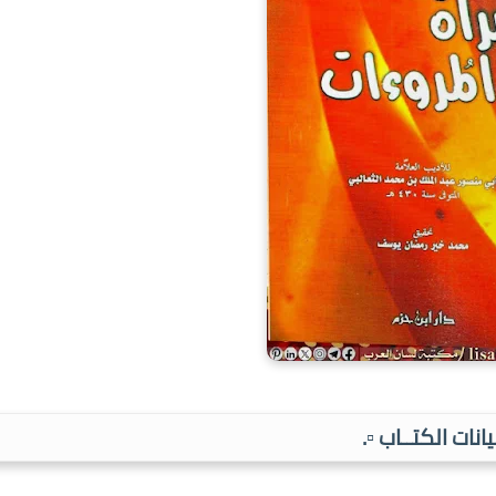
بيانات الكتــاب ▫️.