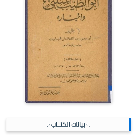
.▫️ بيانات الكتــاب ▫️.