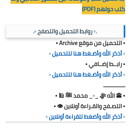
كتب حولهم (PDF)
.▫️ روابط التحميل والتصفح ▫️.
▪️ التحميل من موقع Archive ▪️
▫️ أذكر الله وأضـغط هنا للتحميل ▫️
▪️ رابــط إضــافي ▪️
▫️ أذكر الله وأضـغط هنا للتحميل ▫️
ـــــــــــــــ
▪️ 🕋 الله ﷻ _▫️_ محمد ﷺ 🕌 ▪️
▪️ التصـفح والقـراءة أونلاين 👁️ ▪️
▫️ أذكر الله وأضغط للقراءة أونلاين ▫️