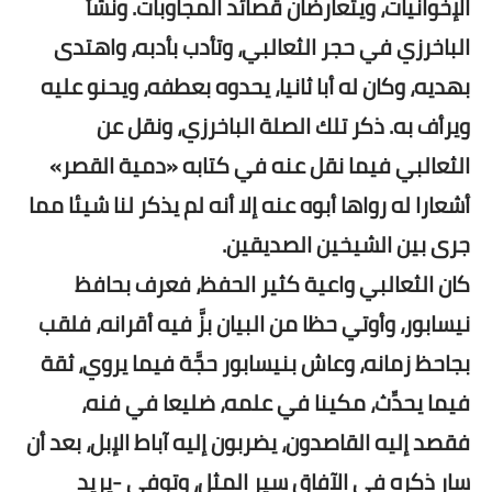
الإخوانيات، ويتعارضان قصائد المجاوبات. ونشأ
الباخرزي في حجر الثعالبي، وتأدب بأدبه، واهتدى
بهديه، وكان له أبا ثانيا، يحدوه بعطفه، ويحنو عليه
ويرأف به. ذكر تلك الصلة الباخرزي، ونقل عن
الثعالبي فيما نقل عنه في كتابه «دمية القصر»
أشعارا له رواها أبوه عنه إلا أنه لم يذكر لنا شيئا مما
جرى بين الشيخين الصديقين.
كان الثعالبي واعية كثير الحفظ، فعرف بحافظ
نيسابور، وأوتي حظا من البيان بزَّ فيه أقرانه، فلقب
بجاحظ زمانه، وعاش بنيسابور حجَّة فيما يروي، ثقة
فيما يحدِّث، مكينا في علمه، ضليعا في فنه،
فقصد إليه القاصدون، يضربون إليه آباط الإبل، بعد أن
سار ذكره في الآفاق سير المثل، وتوفي -يريد