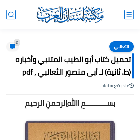
0
الثعالبي
تحميل كتاب أبو الطيب المتنبي وأخباره
(ط. ثانية) لـ أبى منصور الثعالبي , pdf
منذ بضع سنوات
بســـــــــــمِ اﷲِالرحمنِ الرحيم