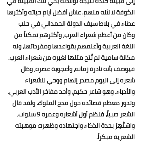
إلى قبيلة كندة نتيجة لولادته بحي تلك القبيلة في
الكوفة لا لأنه منهم. عاش أفضل أيام حياته وأكثرها
عطاء في بلاط سيف الدولة الحمداني في حلب
وكان من أعظم شعراء العرب، وأكثرهم تمكناً من
اللغة العربية وأعلمهم بقواعدها ومفرداتها، وله
مكانة سامية لم تُتح مثلها لغيره من شعراء العرب.
فيوصف بأنه نادرة زمانه، وأعجوبة عصره،
وظل
شعره إلى اليوم مصدر إلهام ووحي للشعراء
والأدباء. وهو شاعر حكيم، وأحد مفاخر الأدب العربي.
وتدور معظم قصائده حول مدح الملوك. ولقد قال
الشعر صبياً، فنظم أول أشعاره وعمره 9 سنوات،
واشتُهِرَ بحدة الذكاء واجتهاده وظهرت موهبته
الشعرية مبكراً.