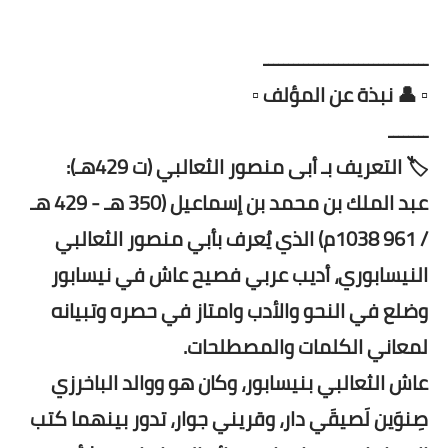
ـــــــــــــــــــــــــــــــــ
▫️ 👤 نبذة عن المؤلف ▫️
ــــــــ
🏷️ التعريف بـ أبى منصور الثعالبي (ت 429هـ):
عبد الملك بن محمد بن إسماعيل (350 هـ - 429 هـ
/ 961 1038م) الذي يُعرف بأبي منصور الثعالبي
النيسابوري، أديب عربي فصيح عاش في نيسابور
وضلع في النحو والأدب وامتاز في حصره وتبيانه
لمعاني الكلمات والمصطلحات.
عاش الثعالبي بنيسابور، وكان هو ووالد الباخرزي
صِنوَين لَصيقَي دار، وقريني جوار، تدور بينهما كتب