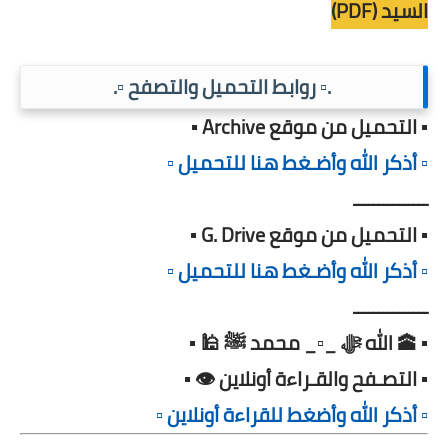
السيد (PDF)
.▫️ روابط التحميل والتصفح ▫️.
▪️ التحميل من موقع Archive ▪️
▫️ أذكر الله وأضـغط هنا للتحميل ▫️
ـــــــــــــــ
▪️ التحميل من موقع G. Drive ▪️
▫️ أذكر الله وأضـغط هنا للتحميل ▫️
ـــــــــــــــ
▪️ 🕋 الله ﷻ _▫️_ محمد ﷺ 🕌 ▪️
▪️ التصـفح والقـراءة أونلاين 👁️ ▪️
▫️ أذكر الله وأضغط للقراءة أونلاين ▫️