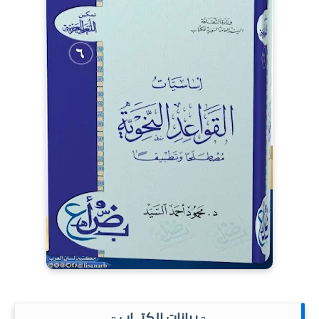
.▫️ بيانات الكتــاب ▫️.