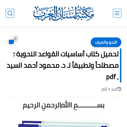
0
النحو والصرف
تحميل كتاب أساسيات القواعد النحوية ؛
مصطلحاّ وتطبيقاّ لـ د. محمود أحمد السيد
, pdf
منذ 4 أيام
بســـــــــــمِ اﷲِالرحمنِ الرحيم