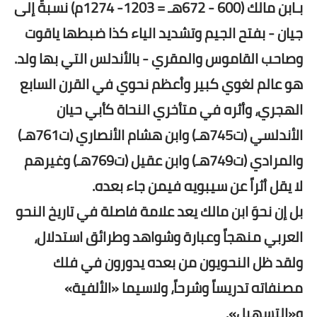
بـابن مالك (600 - 672هـ = 1203- 1274م) نسبةً إلى
جيان - بفتح الجيم وتشديد الياء كذا ضبطها ياقوت
وصاحب القاموس والمقري - بالأندلس التي بها ولد.
هو عالم لغوي كبير وأعظم نحوي في القرن السابع
الهجري، وأثره في متأخري النحاة كأبي حيان
الأندلسي (ت745هـ) وابن هشام الأنصاري (ت761هـ)
والمرادي (ت749هـ) وابن عقيل (ت769هـ) وغيرهم
لا يقل أثراً عن سيبويه فيمن جاء بعده.
بل إن نحوَ ابن مالك يعد علامة فاصلة في تاريخ النحو
العربي منهجاً وعبارة وشواهد وطرائق استدلال،
ولقد ظل النحويون من بعده يدورون في فلك
مصنفاته تدريساً وشرحاً، ولاسيما «الألفية»
و«التسهيل».