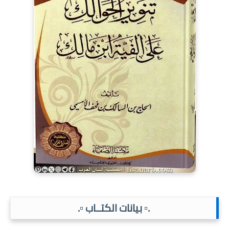
.▫️ بيانات الكتــاب ▫️.