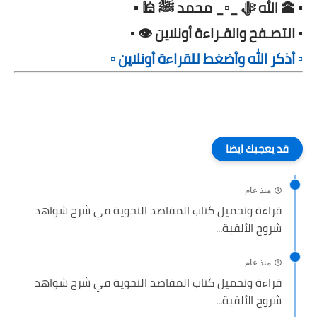
▪️ 🕋 الله ﷻ _▫️_ محمد ﷺ 🕌 ▪️
▪️ التصـفح والقـراءة أونلاين 👁️ ▪️
▫️ أذكر الله وأضغط للقراءة أونلاين ▫️
قد يعجبك ايضا
منذ عام
قراءة وتحميل كتاب المقاصد النحوية في شرح شواهد
شروح الألفية...
منذ عام
قراءة وتحميل كتاب المقاصد النحوية في شرح شواهد
شروح الألفية...