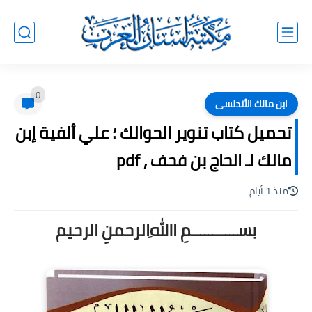
0
ابن مالك الأندلسى
تحميل كتاب تنوير الحوالك ؛ علي ألفية إبن
مالك لـ الحاج بن فحف , pdf
منذ 1 أيام
بســـــــــــمِ اﷲِالرحمنِ الرحيم