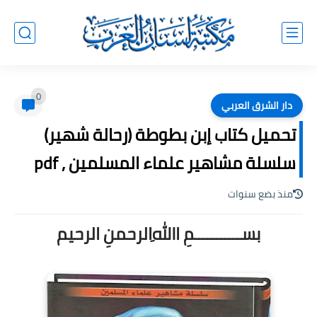
0
دار الشرق العربي
تحميل كتاب إبن بطوطة (رحالة شهير)
سلسلة مشاهير علماء المسلمين , pdf
منذ بضع سنوات
بســـــــــــمِ اﷲِالرحمنِ الرحيم