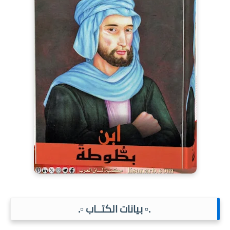
.▫️ بيانات الكتــاب ▫️.