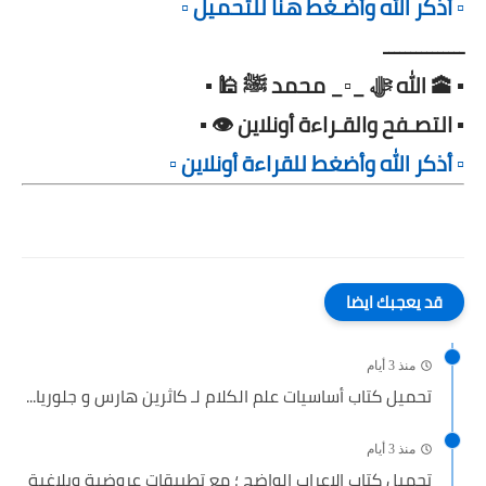
▫️ أذكر الله وأضـغط هنا للتحميل ▫️
ـــــــــــــــ
▪️ 🕋 الله ﷻ _▫️_ محمد ﷺ 🕌 ▪️
▪️ التصـفح والقـراءة أونلاين 👁️ ▪️
▫️ أذكر الله وأضغط للقراءة أونلاين ▫️
قد يعجبك ايضا
منذ 3 أيام
تحميل كتاب أساسيات علم الكلام لـ كاثرين هارس و جلوريا...
منذ 3 أيام
تحميل كتاب الإعراب الواضح ؛ مع تطبيقات عروضية وبلاغية