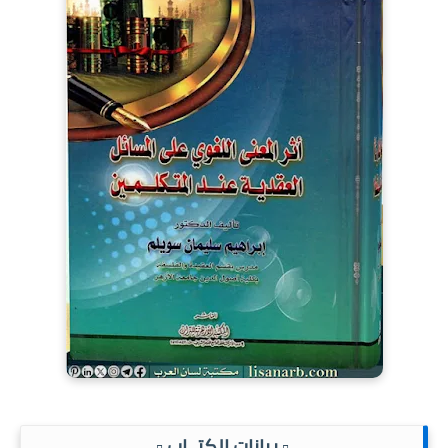
.▫️ بيانات الكتــاب ▫️.