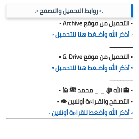
.▫️ روابط التحميل والتصفح ▫️.
▪️ التحميل من موقع Archive ▪️
▫️ أذكر الله وأضـغط هنا للتحميل ▫️
ـــــــــــــــ
▪️ التحميل من موقع G. Drive ▪️
▫️ أذكر الله وأضـغط هنا للتحميل ▫️
ـــــــــــــــ
▪️ 🕋 الله ﷻ _▫️_ محمد ﷺ 🕌 ▪️
▪️ التصـفح والقـراءة أونلاين 👁️ ▪️
▫️ أذكر الله وأضغط للقراءة أونلاين ▫️