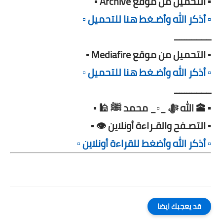
▪️ التحميل من موقع Archive ▪️
▫️ أذكر الله وأضـغط هنا للتحميل ▫️
ـــــــــــــــ
▪️ التحميل من موقع Mediafire ▪️
▫️ أذكر الله وأضـغط هنا للتحميل ▫️
ـــــــــــــــ
▪️ 🕋 الله ﷻ _▫️_ محمد ﷺ 🕌 ▪️
▪️ التصـفح والقـراءة أونلاين 👁️ ▪️
▫️ أذكر الله وأضغط للقراءة أونلاين ▫️
قد يعجبك ايضا