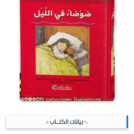
.▫️ بيانات الكتــاب ▫️.