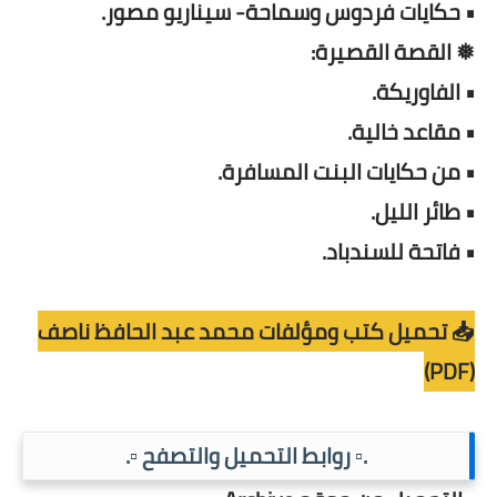
• حكايات فردوس وسماحة- سيناريو مصور.
❅ القصة القصيرة:
• الفاوريكة.
• مقاعد خالية.
• من حكايات البنت المسافرة.
• طائر الليل.
• فاتحة للسندباد.
📥 تحميل كتب ومؤلفات محمد عبد الحافظ ناصف
(PDF)
.▫️ روابط التحميل والتصفح ▫️.