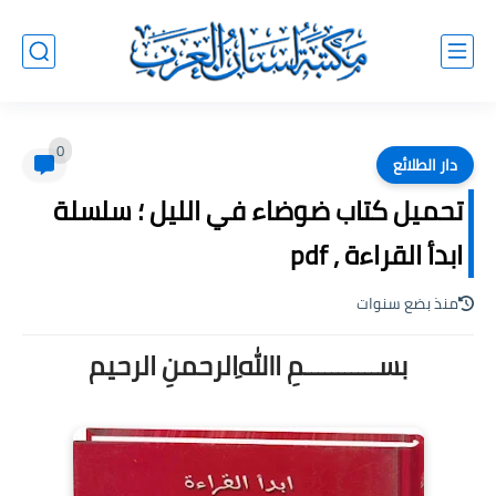
0
دار الطلائع
تحميل كتاب ضوضاء في الليل ؛ سلسلة
ابدأ القراءة , pdf
منذ بضع سنوات
بســـــــــــمِ اﷲِالرحمنِ الرحيم