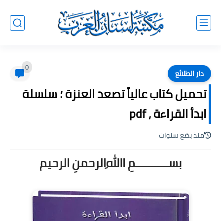
0
دار الطلائع
تحميل كتاب عالياً تصعد العنزة ؛ سلسلة
ابدأ القراءة , pdf
منذ بضع سنوات
بســـــــــــمِ اﷲِالرحمنِ الرحيم