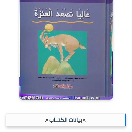
.▫️ بيانات الكتــاب ▫️.