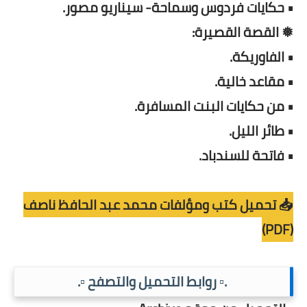
• حكايات فردوس وسماحة- سيناريو مصور.
❅ القصة القصيرة:
• الفاوريكة.
• مقاعد خالية.
• من حكايات البنت المسافرة.
• طائر الليل.
• فاتحة للسندباد.
📥 تحميل كتب ومؤلفات محمد عبد الحافظ ناصف
(PDF)
.▫️ روابط التحميل والتصفح ▫️.