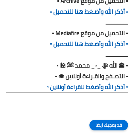
▪️ التحميل من موقع Archive ▪️
▫️ أذكر الله وأضـغط هنا للتحميل ▫️
ـــــــــــــــ
▪️ التحميل من موقع Mediafire ▪️
▫️ أذكر الله وأضـغط هنا للتحميل ▫️
ـــــــــــــــ
▪️ 🕋 الله ﷻ _▫️_ محمد ﷺ 🕌 ▪️
▪️ التصـفح والقـراءة أونلاين 👁️ ▪️
▫️ أذكر الله وأضغط للقراءة أونلاين ▫️
قد يعجبك ايضا