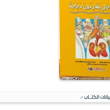
بيانات الكتــاب ▫️.