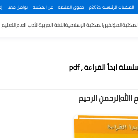
المكتبات الرئيسية 2025م
حقوق الملكية
عن المكتبة
تواصل معنا
إض
لمكتبة
المؤلفين
المكتبة الإسلامية
اللغة العربية
الأدب العام
التعليم 
 ابدأ القراءة , pdf
ــمِ اﷲِالرحمنِ الرحيم