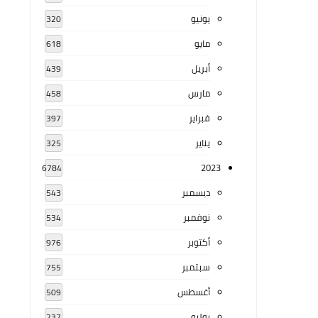
يونيو
320
مايو
618
أبريل
439
مارس
458
فبراير
397
يناير
325
2023
6784
ديسمبر
543
نوفمبر
534
أكتوبر
976
سبتمبر
755
أغسطس
509
يوليو
237