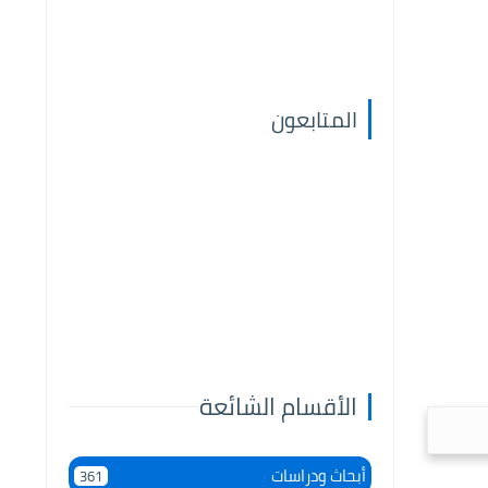
المتابعون
الأقسام الشائعة
أبحاث ودراسات
361