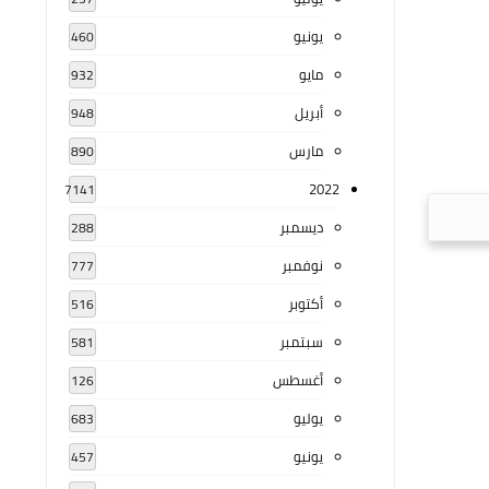
يونيو
460
مايو
932
أبريل
948
مارس
890
2022
7141
ديسمبر
288
نوفمبر
777
أكتوبر
516
سبتمبر
581
أغسطس
126
يوليو
683
يونيو
457