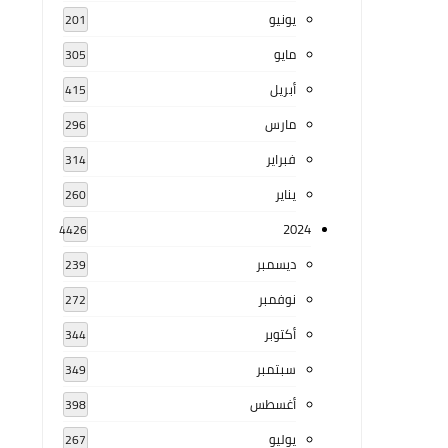
يونيو
201
مايو
305
أبريل
415
مارس
296
فبراير
314
يناير
260
2024
4426
ديسمبر
239
نوفمبر
272
أكتوبر
344
سبتمبر
349
أغسطس
398
يوليو
267