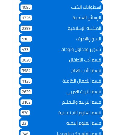
اسطوانات الكتب
1085
الرسائل العلمية
1726
المكتبة الإسلامية
2399
النحو والصرف
5183
تشجير وجداول ولوحات
433
قسم أدب الأطفال
3028
قسم الأدب العام
3984
قسم الأعمال الكاملة
1125
قسم التراث العربى
2629
قسم التربية والتعليم
3102
قسم العلوم الاجتماعية
578
قسم العلوم البحتة
23
قسم الفلسفة وعلومها
746