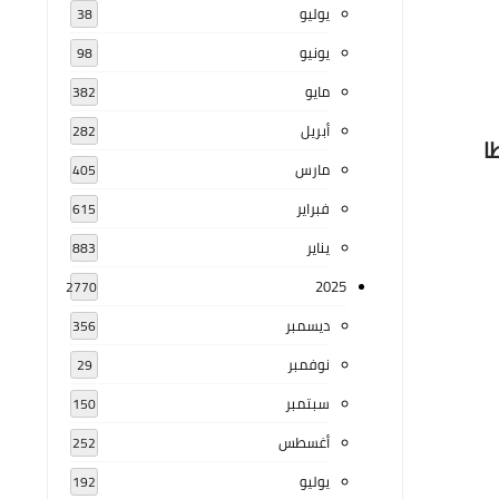
يوليو
38
يونيو
98
مايو
382
أبريل
282
1 جامعة طنطا
مارس
405
فبراير
615
يناير
883
2025
2770
ديسمبر
356
نوفمبر
29
سبتمبر
150
أغسطس
252
يوليو
192