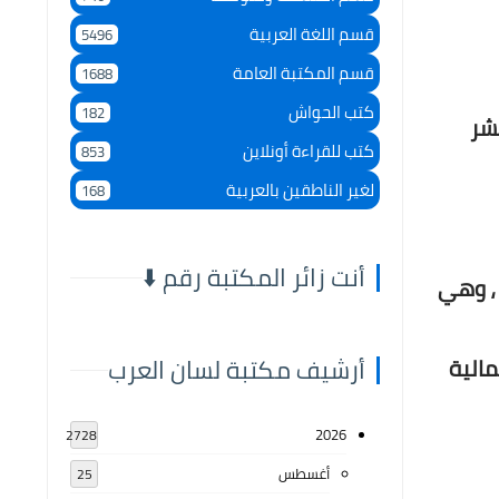
قسم اللغة العربية
5496
قسم المكتبة العامة
1688
كتب الحواش
182
نشر
كتب للقراءة أونلاين
853
لغير الناطقين بالعربية
168
أنت زائر المكتبة رقم ⬇️
 ، وهي
أرشيف مكتبة لسان العرب
الجمالية
2026
2728
أغسطس
25