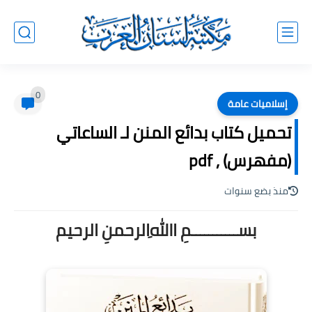
0
إسلاميات عامة
تحميل كتاب بدائع المنن لـ الساعاتي
(مفهرس) , pdf
منذ بضع سنوات
بســـــــــــمِ اﷲِالرحمنِ الرحيم