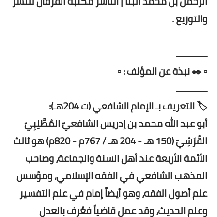
الرحمن بن محمد البنا | الناشر مكتبة الفرقان للنشر
والتوزيع .
ـــــــــــــ
▫️ ✒️ نبذة عن المؤلف : ▫️
ـــــــــــــ
🏷️ التعريف بـ الإمام الشافعي (ت 204هـ):
أبو عبد الله محمد بن إدريس الشافعيّ المُطَّلِبِيّ
القُرَشِيّ (150 هـ - 204 هـ / 767م - 820م) هو ثالث
الأئمة الأربعة عند أهل السنة والجماعة، وصاحب
المذهب الشافعي في الفقه الإسلامي، ومؤسس
علم أصول الفقه، وهو أيضاً إمام في علم التفسير
وعلم الحديث، وقد عمل قاضياً فعُرف بالعدل