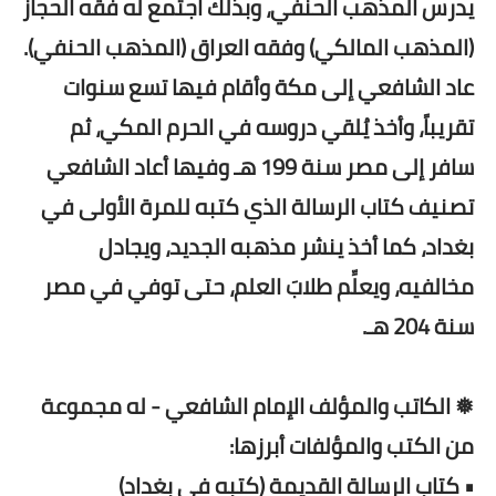
يدرس المذهب الحنفي، وبذلك اجتمع له فقه الحجاز
(المذهب المالكي) وفقه العراق (المذهب الحنفي).
عاد الشافعي إلى مكة وأقام فيها تسع سنوات
تقريباً، وأخذ يُلقي دروسه في الحرم المكي، ثم
سافر إلى مصر سنة 199 هـ وفيها أعاد الشافعي
تصنيف كتاب الرسالة الذي كتبه للمرة الأولى في
بغداد، كما أخذ ينشر مذهبه الجديد، ويجادل
مخالفيه، ويعلِّم طلابَ العلم، حتى توفي في مصر
سنة 204 هـ.
❅ الكاتب والمؤلف الإمام الشافعي - له مجموعة
من الكتب والمؤلفات أبرزها:
• كتاب الرسالة القديمة (كتبه في بغداد)