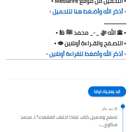
▪️ التحميل من موقع Mediafire ▪️
▫️ أذكر الله وأضـغط هنا للتحميل ▫️
ـــــــــــــــ
▪️ 🕋 الله ﷻ _▫️_ محمد ﷺ 🕌 ▪️
▪️ التصـفح والقـراءة أونلاين 👁️ ▪️
▫️ أذكر الله وأضغط للقراءة أونلاين ▫️
قد يعجبك ايضا
منذ عام
تصفح وتحميل كتاب لماذا اختلف الفقهاء؟ لـ محمد
مكاوي ,...