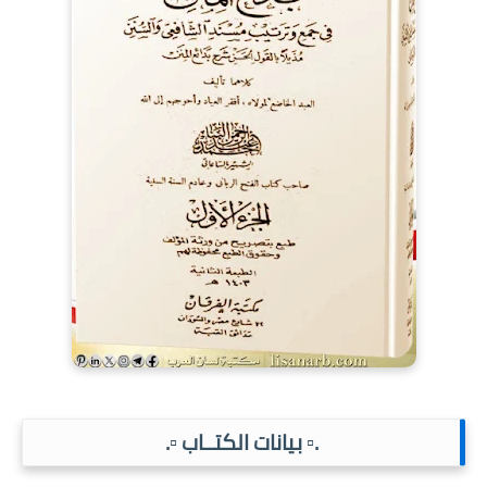
.▫️ بيانات الكتــاب ▫️.