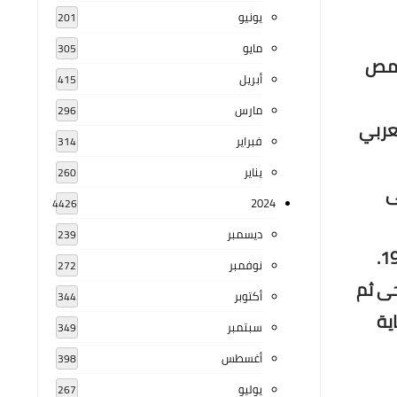
يونيو
201
مايو
305
ولد في حمص
أبريل
415
مارس
296
لعربي
فبراير
314
يناير
260
هى
2024
4426
ديسمبر
239
عمل مدرساً للأدب العربي في مدارس حمص التجهيزية بعد أن اختارته وزارة المعارف لهذا العمل في عام 1932.
نوفمبر
272
حى ثم
أكتوبر
344
عاية
سبتمبر
349
أغسطس
398
يوليو
267