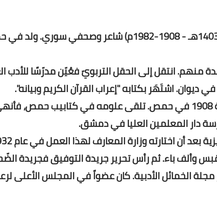
محيي الدين بن أحمد بن مصطفى الدرويش (1326-1403هـ - 1908-1982م) شاعر وصحفي سوري. 
منهم. انتقل إلى الحقل التربويّ فعُيّن مدرّسًا للأدب ا
 ديوان. اشتَهَر بكتابه "إعراب القرآن الكريم وبيانه".
ولد محيي الدين بن أحمد بن مصطفى الدرويش سنة 1908 في حمص. تلقى علومه في كتابيب حمص، فأن
سة دار المعلمين العليا في دمشق.
قبس وألف باء. ثم رأس تحرير جريدة التوفيق فجريدة الضّ
 جريدة الفجر الأدبية. وفي عام 1963 أصدر مجلة الخمائل الأدبية. كان عضواً في المجلس الأعلى لر