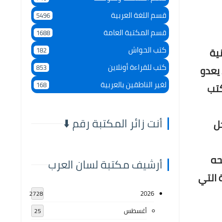
قسم اللغة العربية
5496
قسم المكتبة العامة
1688
كتب الحواش
ية
182
كتب للقراءة أونلاين
853
 يعدو
لغير الناطقين بالعربية
168
كتب
أنت زائر المكتبة رقم ⬇️
ل
حه
أرشيف مكتبة لسان العرب
 التي
2026
2728
أغسطس
25