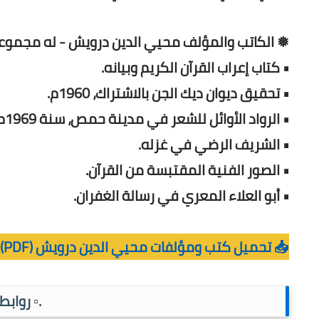
❅ الكاتب والمؤلف محيي الدين درويش - له مجموعة 
• كتاب إعراب القرآن الكريم وبيانه.
• تحقيق ديوان ديك الجن بالاشتراك، 1960م.
• الرواد الأوائل للشعر في مدينة حمص، سنة 1969م.
• الشريف الرضي في غزله.
• الصور الفنية المقتبسة من القرآن.
• أبو العلاء المعري في رسالة الغفران.
📥 تحميل كتب ومؤلفات محيي الدين درويش (PDF)
.▫️ رواب