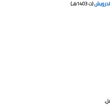
لدرويش
(ت 1403هـ)
ل.