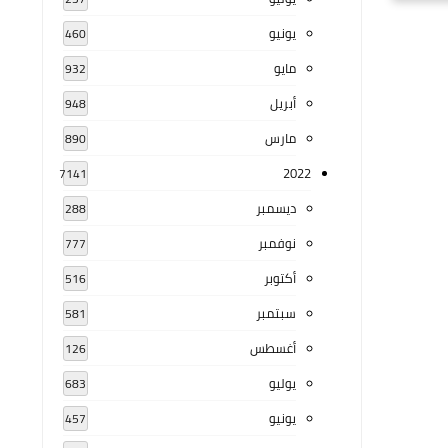
يونيو
460
مايو
932
أبريل
948
مارس
890
2022
7141
ديسمبر
288
نوفمبر
777
أكتوبر
516
سبتمبر
581
أغسطس
126
يوليو
683
يونيو
457