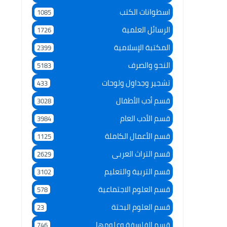
اسطوانات الكتب
1085
الرسائل العلمية
1726
المكتبة الإسلامية
2399
النحو والصرف
5183
تشجير وجداول ولوحات
433
قسم أدب الأطفال
3028
قسم الأدب العام
3984
قسم الأعمال الكاملة
1125
قسم التراث العربى
2629
قسم التربية والتعليم
3102
قسم العلوم الاجتماعية
578
قسم العلوم البحتة
23
قسم الفلسفة وعلومها
746