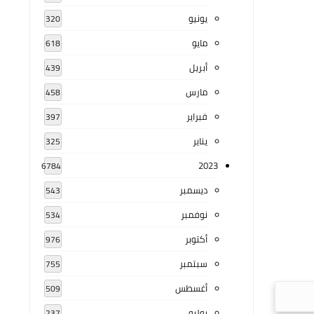
يونيو
320
مايو
618
أبريل
439
مارس
458
فبراير
397
يناير
325
2023
6784
ديسمبر
543
نوفمبر
534
أكتوبر
976
سبتمبر
755
أغسطس
509
يوليو
237