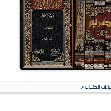
بيانات الكتــاب ▫️.