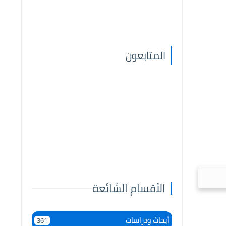
المتابعون
الأقسام الشائعة
أبحاث ودراسات
361