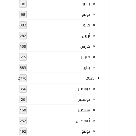
يوليو
38
يونيو
98
مايو
382
أبريل
282
مارس
405
فبراير
615
يناير
883
2025
2770
ديسمبر
356
نوفمبر
29
سبتمبر
150
أغسطس
252
يوليو
192