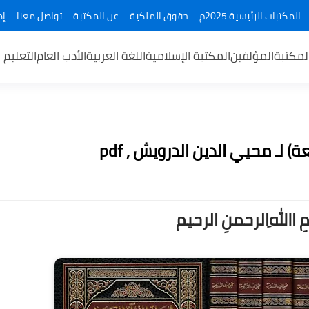
المكتبات الرئيسية 2025م
حقوق الملكية
عن المكتبة
تواصل معنا
إض
لمكتبة
المؤلفين
المكتبة الإسلامية
اللغة العربية
الأدب العام
التعليم 
) لـ محيي الدين الدرويش , pdf
ــمِ اﷲِالرحمنِ الرحيم