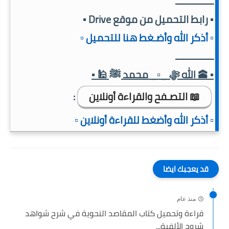
ـــــــــــــــ
▪️ رابط التحميل من موقع Drive ▪️
▫️ أذكر الله وأضـغط هنا للتحميل ▫️
ـــــــــــــــ
▪️ 🕋 الله ﷻ _▫️_ محمد ﷺ 🕌 ▪️
📖 التصـفح والقراءة أونلاين
:
▫️ أذكر الله وأضغط للقراءة أونلاين ▫️
قد يعجبك ايضا
منذ عام
قراءة وتحميل كتاب المقاصد النحوية في شرح شواهد
شروح الألفية...