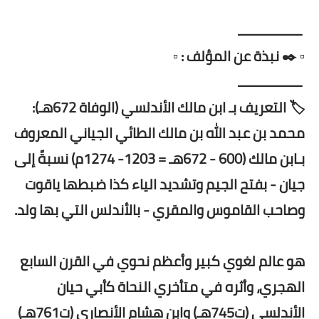
ــــــــــــــــــ
▫️ ✒️ نبذة عن المؤلف : ▫️
ــــــــــــــــــ
🏷️ التعريف بـ ابن مالك الأندلسي (الوفاة 672هـ):
محمد بن عبد الله بن مالك الطائي الجياني المعروف
بـابن مالك (600 - 672هـ = 1203- 1274م) نسبةً إلى
جيان - بفتح الجيم وتشديد الياء كذا ضبطها ياقوت
وصاحب القاموس والمقري - بالأندلس التي بها ولد.
هو عالم لغوي كبير وأعظم نحوي في القرن السابع
الهجري، وأثره في متأخري النحاة كأبي حيان
الأندلسي (ت745هـ) وابن هشام الأنصاري (ت761هـ)