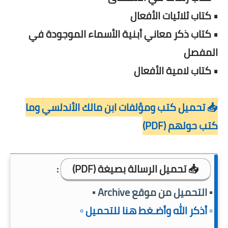
• كتاب ثلاثيات الأفعال
• كتاب ذكر معاني أبنية الأسماء الموجودة في
المفصل
• كتاب لامية الأفعال
📥 تحميل كتب ومؤلفات ابن مالك الأندلسي وما
كتب حولهم (PDF)
📥 تحميل الرسالة بصيغة (PDF)
:
▪️ التحميل من موقع Archive ▪️
▫️ أذكر الله وأضـغط هنا للتحميل ▫️