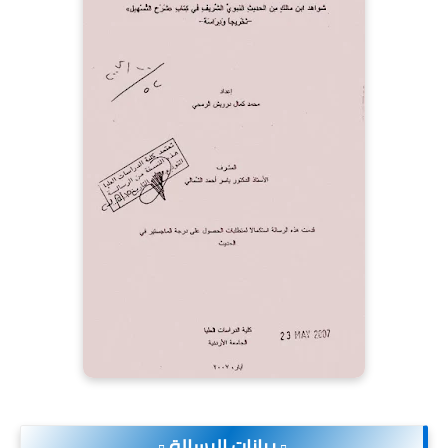
.▫️ بيانات الرسالة ▫️.