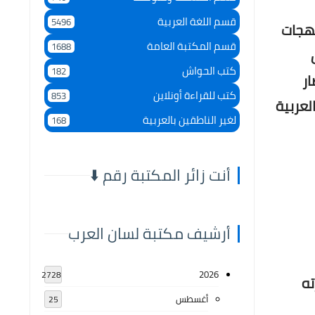
قسم اللغة العربية
5496
لهجات
قسم المكتبة العامة
1688
كتب الحواش
182
ار
كتب للقراءة أونلاين
853
لعربية
لغير الناطقين بالعربية
168
أنت زائر المكتبة رقم ⬇️
أرشيف مكتبة لسان العرب
2026
2728
ته
أغسطس
25