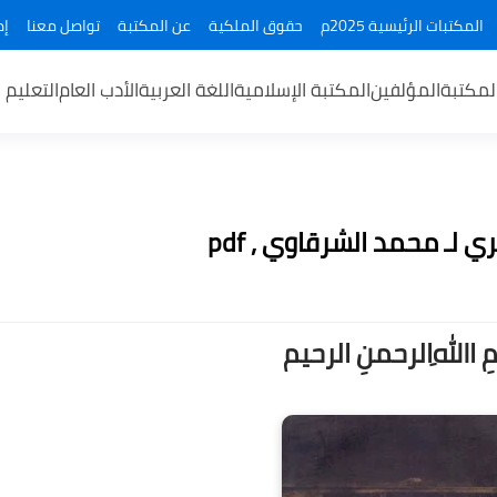
المكتبات الرئيسية 2025م
حقوق الملكية
عن المكتبة
تواصل معنا
إض
لمكتبة
المؤلفين
المكتبة الإسلامية
اللغة العربية
الأدب العام
التعليم 
لـ محمد الشرقاوي , pdf
ــمِ اﷲِالرحمنِ الرحيم