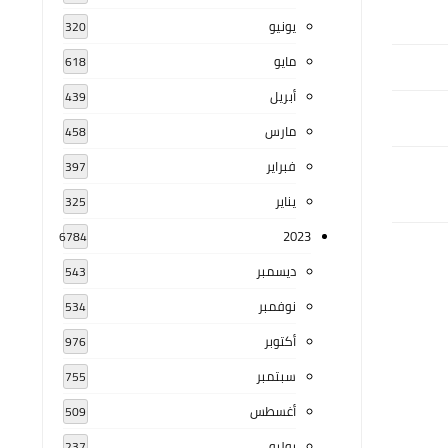
يونيو
320
مايو
618
أبريل
439
مارس
458
فبراير
397
يناير
325
2023
6784
ديسمبر
543
نوفمبر
534
أكتوبر
976
سبتمبر
755
أغسطس
509
يوليو
237