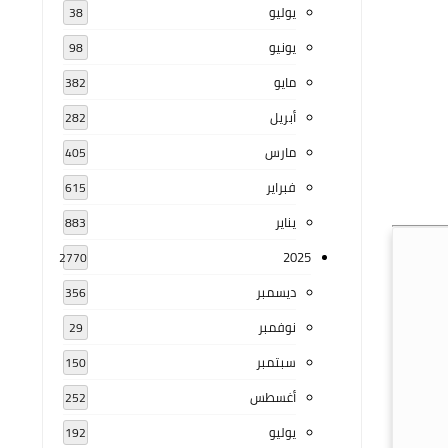
يوليو
38
يونيو
98
مايو
382
أبريل
282
مارس
405
فبراير
615
يناير
883
2025
2770
ديسمبر
356
نوفمبر
29
سبتمبر
150
أغسطس
252
يوليو
192