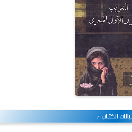
 بيانات الكتـاب ▫️.