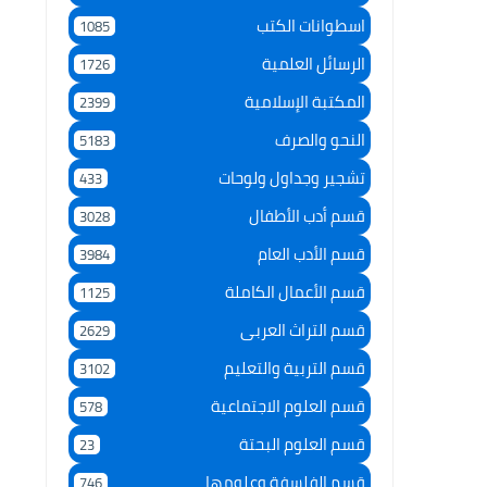
اسطوانات الكتب
1085
الرسائل العلمية
1726
المكتبة الإسلامية
2399
النحو والصرف
5183
تشجير وجداول ولوحات
433
قسم أدب الأطفال
3028
قسم الأدب العام
3984
قسم الأعمال الكاملة
1125
قسم التراث العربى
2629
قسم التربية والتعليم
3102
قسم العلوم الاجتماعية
578
قسم العلوم البحتة
23
قسم الفلسفة وعلومها
746