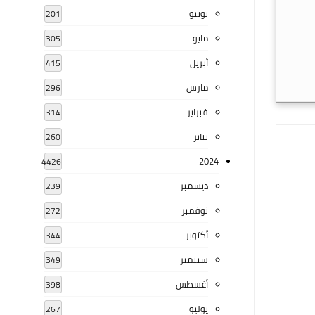
يونيو
201
مايو
305
أبريل
415
مارس
296
فبراير
314
يناير
260
2024
4426
ديسمبر
239
نوفمبر
272
أكتوبر
344
سبتمبر
349
أغسطس
398
يوليو
267