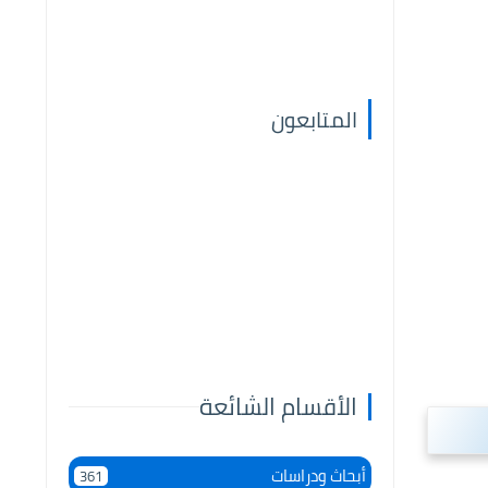
المتابعون
الأقسام الشائعة
أبحاث ودراسات
361