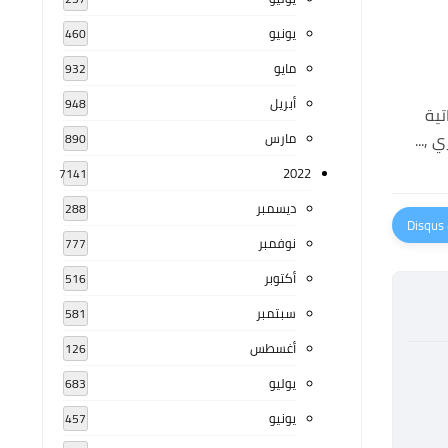
يونيو
460
مايو
932
أبريل
948
تية
 ,...
مارس
890
2022
7141
ديسمبر
288
نوفمبر
777
أكتوبر
516
سبتمبر
581
أغسطس
126
يوليو
683
يونيو
457