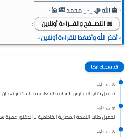
▫️ 🕋 الله ﷻ _▫️_ محمد ﷺ 🕌 ▫️
📖 التصــفح والقــراءة أونلاين
:
▫️ أذكر الله وأضغط للقراءة أونلاين ▫️
قد يعجبك ايضا
منذ 4 أيام
تحميل كتاب المدارس اللسانية المعاصرة لـ الدكتور نعمان بوق
منذ 4 أيام
تحميل كتاب اللهجة المصرية الفاطمية لـ الدكتور عطية سليم
منذ 4 أيام