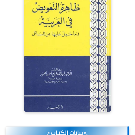
.▫️ بيانات الكتـاب ▫️.