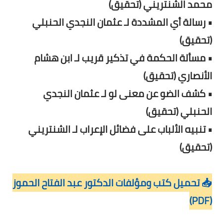
محمد الشنتريني (تحقيق)
• رسالة أي المشددة لـ عثمان النجدي الحنبلي
(تحقيق)
• مسألة الحكمة في تذكير قريب لـ ابن هشام
الأنصاري (تحقيق)
• كشف الضو عن معنى لو لـ عثمان النجدي
الحنبلي (تحقيق)
• تنبيه الألباب على فضائل الإعراب لـ الشنتريني
(تحقيق)
📥 تحميل كتب ومؤلفات الدكتور عبد الفتاح الحموز
(PDF)