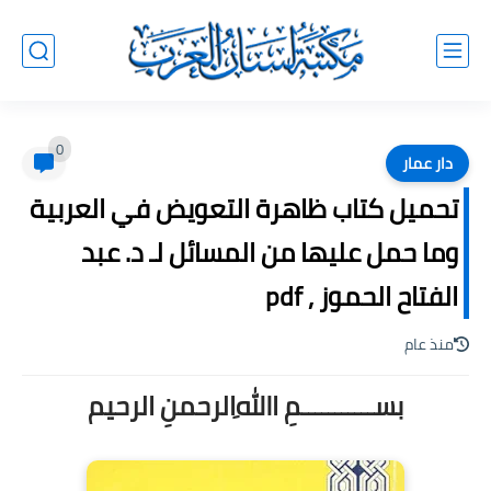
0
دار عمار
تحميل كتاب ظاهرة التعويض في العربية
وما حمل عليها من المسائل لـ د. عبد
الفتاح الحموز , pdf
منذ عام
بســـــــــــمِ اﷲِالرحمنِ الرحيم