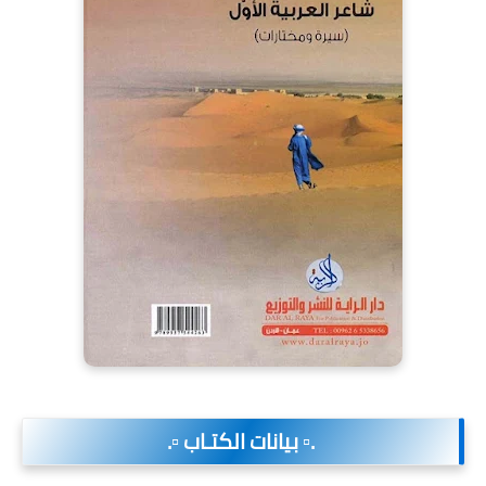
.▫️ بيانات الكتـاب ▫️.