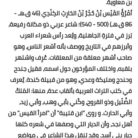
بن معاوية.
اُمْرُؤُ القَيْس بْنُ حُجْرُ بْنُ الحَارِثِ الكِنْدِي (46 ق.هـ -
86 ق.هـ) (500 - 540)؛ شاعر عربي ذو مكانة رفيعة،
بَرز في فترةِ الجاهلية، ويُعد رأس شعراء العرب
وأبرزهم في التاريخ ووصف بأنه أشعر الناس، وهو
صاحب أشهر معلقة من المعلقات. عُرِف واشتهر
بلقبه، واختلف المؤرخون حول اسمه، فقيل جندح
وحندج ومليكة وعدي، وهو من قبيلة كندة. يُعرف
في كتب التراث العربية بألقاب عدة، منها: المَلكُ
الضِّلّيل وذو القروح، وكُني بأبي وهب، وأبي زيد،
وأبي الحارث. و روى "ابن قتيبة" أن "امرأ القيس" من
أهل نجد، وأن الديار التي وصفها في شعره كلها
ديار بني أسد. وقد تنقل هذا الشاعر في مواضع