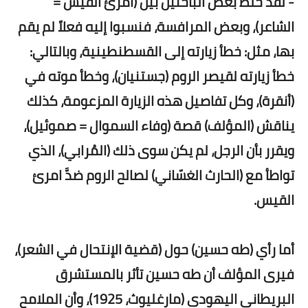
- لقد خلط بعض الباحثين بين (امرئ القيس =
الشاعر)، وبعض المرافسة، فنسبوا إليه فعلاً لم يقم
بها، مثل: خطأ زيارته إلى القسطنطينية، وبالتالي:
خطأ زيارته لقيصر الروم (جستنيان)، وخطأ موته في
(أنقرة)، وكل تفاصيل هذه الزيارة المزعومة، كذلك
يناقش (المؤلف) قصة (وفاء السموال = صموئيل)،
ويقرر بأن الرجل، لم يكن سوى ذلك (المُرابي)، الذي
تواطأ مع (الحارث الغسّاني) لصالح الروم ضدَّ امرئ
القيس.
أما رأي (طه حسين) حول (قضية الإنتحال في الشعر)،
فيرى المؤلف أن طه حسين تأثر بالمستشرق
البريطاني اليهودي (مارغليوث، 1925)، وأن الملامح