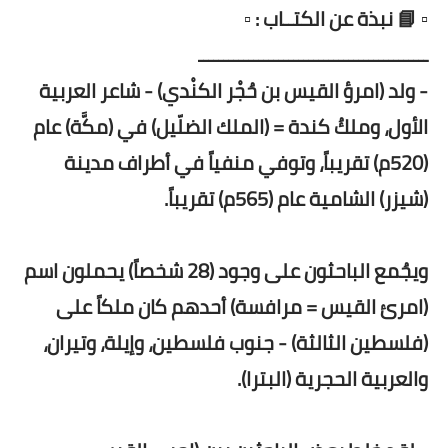
▫️ 📘 نبذة عن الكتــاب : ▫️
ــــــــــــــــــــــــــــــــــــــــــــــ
- ولد (امرؤ القيس بن حُجْر الكنْدي) - شاعر العربية
الأول، وملكُ كندة = (الملك الضلّيل) في (مكَّة) عام
(520م) تقريباً، وتوفي منفياً في أطراف مدينة
(شيزر) الشامية عام (565م) تقريباً.
ويجُمع الباحثون على وجود (28 شخصاً) يحملون اسم
(امرئ القيس = مرافسة) أحدهم كان ملكاً على
(فلسطين الثالثة) - جنوب فلسطين، وإيلة، وتيران،
والعربية الحجرية (البترا).