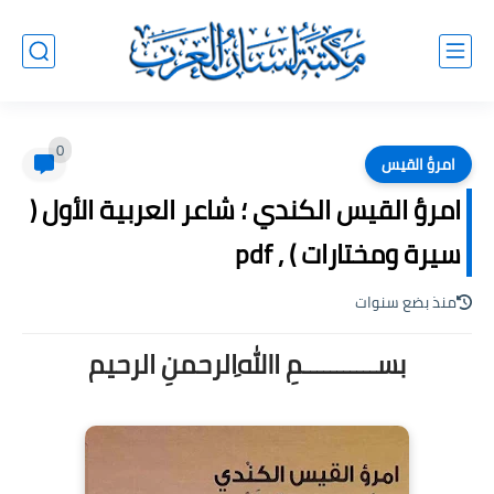
0
امرؤ القيس
امرؤ القيس الكندي ؛ شاعر العربية الأول (
سيرة ومختارات ) , pdf
منذ بضع سنوات
بســـــــــــمِ اﷲِالرحمنِ الرحيم