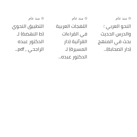
منذ عام
منذ عام
منذ عام
النحو العربي ؛
اللهجات العربية
التطبيق النحوي
والدرس الحديث
في القراءات
(ط النهضة) لـ
بحث في المنهج
القرآنية (دار
الدكتور عبده
(دار الصحابة)...
المسيرة) لـ
الراجحي , pdf...
الدكتور عبده...