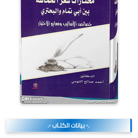
.▫️ بيانات الكتـاب ▫️.