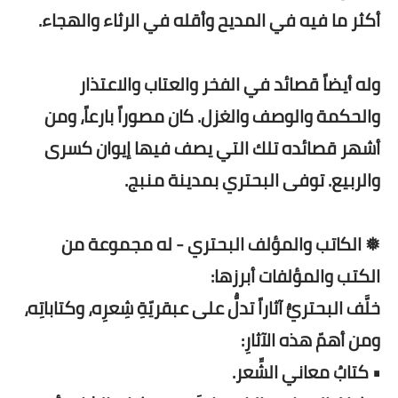
أكثر ما فيه في المديح وأقله في الرثاء والهجاء.
وله أيضاً قصائد في الفخر والعتاب والاعتذار
والحكمة والوصف والغزل. كان مصوراً بارعاً، ومن
أشهر قصائده تلك التي يصف فيها إيوان كسرى
والربيع. توفى البحتري بمدينة منبج.
❅ الكاتب والمؤلف البحتري - له مجموعة من
الكتب والمؤلفات أبرزها:
خلَّف البحتريُّ آثاراً تدلُّ على عبقريّةِ شِعرِه، وكتاباتِه،
ومن أهمّ هذه الآثارِ:
• كتابُ معاني الشِّعر.