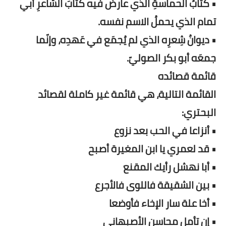
• كتابُ الحماسةِ الذي عارضَ فيه كتابَ الشاعرِ أبي
تمام الذي يحملُ الاسم نفسه.
• ديوانُ شِعرِه الذي لم يُجمَع في عَهدِه، وإنّما
جمعَه أبو بكر الصوليّ.
قائمة قصائده
القائمة التالية، هي قائمة غير كاملة لقصائد
البحتري:
• أنزاعا في الحب بعد نزوع
• قد لعمري يا ابن المغيرة أصبح
• أبا نهشل رأيك المقنع
• بين الشقيقة فاللوى فالأجرع
• أخا علة سار الإخاء فأوضعا
• إن تأمل محاسن الأصبهاني