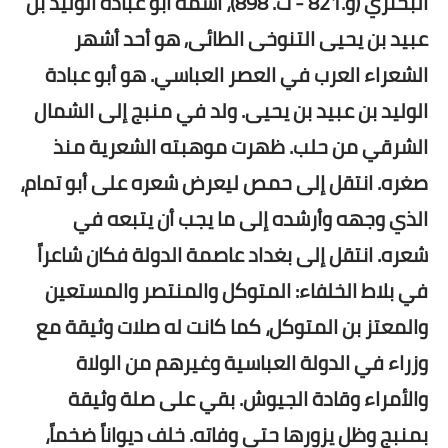
البحتري‏ (و.821 - ت. 898)، اسمه ابو عباده الوليد بن
عبيد بن يحيى التنوخى الطائى, هو أحد أشهر
الشعراء العرب في العصر العباسي. هو أبو عبادة
الوليد بن عبيد بن يحيى. ولد في منبج إلى الشمال
الشرقي من حلب. ظهرت موهبته الشعرية منذ
صغره. انتقل إلى حمص ليعرض شعره على أبو تمام،
الذي وجهه وأرشده إلى ما يجب أن يتبعه في
شعره. انتقل إلى بغداد عاصمة الدولة فكان شاعراً
في بلاط الخلفاء: المتوكل والمنتصر والمستعين
والمعتز بن المتوكل، كما كانت له صلات وثيقة مع
وزراء في الدولة العباسية وغيرهم من الولاة
والأمراء وقادة الجيوش. بقي على صلة وثيقة
بمنبج وظل يزورها حتى وفاته. خلف ديواناً ضخماً،