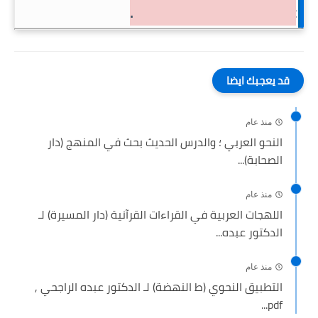
order to preserve copyright.
قد يعجبك ايضا
منذ عام
النحو العربي ؛ والدرس الحديث بحث في المنهج (دار
الصحابة)...
منذ عام
اللهجات العربية في القراءات القرآنية (دار المسيرة) لـ
الدكتور عبده...
منذ عام
التطبيق النحوي (ط النهضة) لـ الدكتور عبده الراجحي ,
pdf...