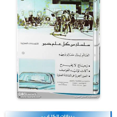
.▫️ بيانات الكتـاب ▫️.