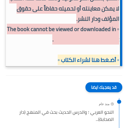
لا يمكن معاينته أو تحميله حفاظاً على حقوق
المؤلف ودار النشر.
▫️ The book cannot be viewed or downloaded in
order to preserve copyright.
▫️ أضـغط هنا لشراء الكتاب ▫️
قد يعجبك ايضا
منذ عام
النحو العربي ؛ والدرس الحديث بحث في المنهج (دار
الصحابة)...