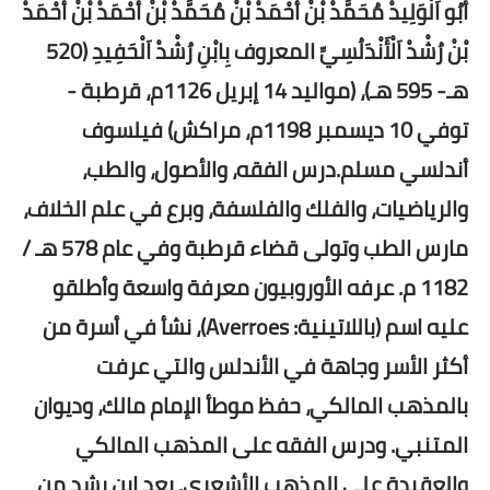
أَبُو اَلْوَلِيدْ مُحَمَّدْ بْنْ أَحْمَدْ بْنْ مُحَمَّدْ بْنْ أَحْمَدْ بْنْ أَحْمَدْ
بْنْ رُشْدْ اَلْأَنْدَلُسِيِّ المعروف بِابْنِ رُشْدْ اَلْحَفِيدِ (520
هـ- 595 هـ)، (مواليد 14 إبريل 1126م، قرطبة -
توفي 10 ديسمبر 1198م، مراكش) فيلسوف
أندلسي مسلم.درس الفقه، والأصول، والطب،
والرياضيات، والفلك والفلسفة، وبرع في علم الخلاف،
مارس الطب وتولى قضاء قرطبة وفي عام 578 هـ /
1182 م. عرفه الأوروبيون معرفة واسعة وأطلقو
عليه اسم (باللاتينية: Averroes)، نشأ في أسرة من
أكثر الأسر وجاهة في الأندلس والتي عرفت
بالمذهب المالكي، حفظ موطأ الإمام مالك، وديوان
المتنبي. ودرس الفقه على المذهب المالكي
والعقيدة على المذهب الأشعري. يعد ابن رشد من