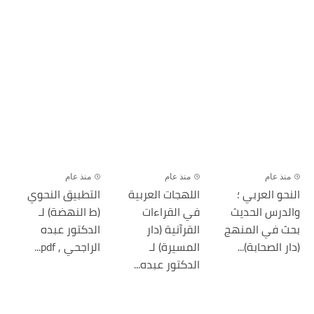
منذ عام
منذ عام
منذ عام
النحو العربي ؛
اللهجات العربية
التطبيق النحوي
والدرس الحديث
في القراءات
(ط النهضة) لـ
بحث في المنهج
القرآنية (دار
الدكتور عبده
(دار الصحابة)...
المسيرة) لـ
الراجحي , pdf...
الدكتور عبده...