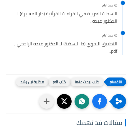
منذ عام
اللهجات العربية في القراءات القرآنية (دار المسيرة) لـ
الدكتور عبده...
منذ عام
التطبيق النحوي (ط النهضة) لـ الدكتور عبده الراجحي ,
pdf...
كتب نبحث عنها
كتب pdf
مكتبة ابن رشد
مقالات قد تهمك