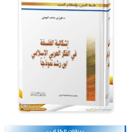
.▫️ بيانات الكتـاب ▫️.