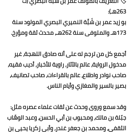
🏷️ التعريف بالمؤلف عمر بن شبة البصري (ت
263هـ):
بو زيد عمر بن شَبَّة النميري البصري المولود سنة
173هـ والمتوفى سنة 262هـ، محدث ثقة ومؤرخ.
أجمع كل من ترجم له على أنه صادق اللهجة، غير
مدخول الرواية، عالم بالآثار، راوية للأخبار، أديب فقيه،
صاحب نوادر واطلاع، عالم بالقراءات، صاحب تصانيف،
بصير بالسير والمغازي وأيام الناس.
وقد سمع وروى وحدث عن ثقات علماء عصره مثل:
جبّلة بن مالك، ومحبوب بن أبي الحسن، وعبد الوهّاب
الثقفي، ومحمد بن جعفر غندر، وأبي زكريا يحيى بن