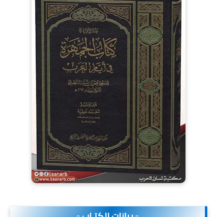
.▫️ بيانات الكتـاب ▫️.