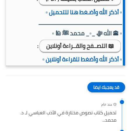
▫️ أذكر الله وأضـغط هنا للتحميل ▫️
ـــــــــــــــــــــــــــــــــــــــــــــــــــــــــ
▫️ 🕋 الله ﷻ _▫️_ محمد ﷺ 🕌 ▫️
📖 التصــفح والقــراءة أونلاين
:
▫️ أذكر الله وأضغط للقراءة أونلاين ▫️
قد يعجبك ايضا
منذ عام
تحميل كتاب نصوص مختارة في الأدب العباسي لـ د.
محمد...