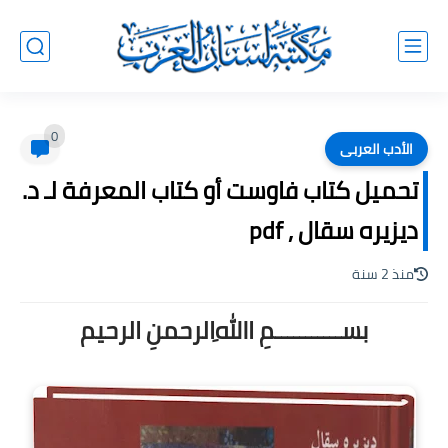
0
الأدب العربى
تحميل كتاب فاوست أو كتاب المعرفة لـ د.
ديزيره سقال , pdf
منذ 2 سنة
بســـــــــــمِ اﷲِالرحمنِ الرحيم