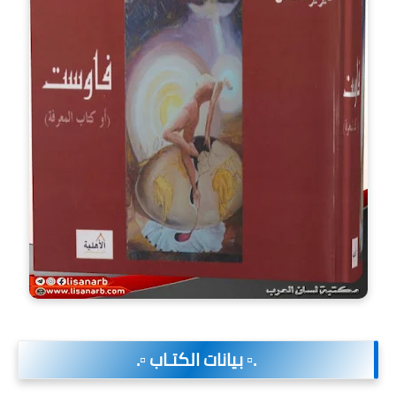
.▫️ بيانات الكتـاب ▫️.