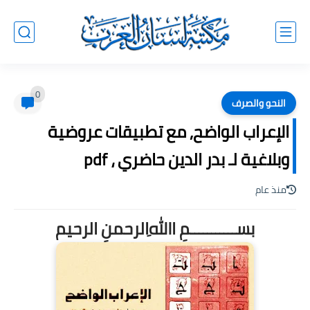
0
النحو والصرف
الإعراب الواضح, مع تطبيقات عروضية
وبلاغية لـ بدر الدين حاضري ، pdf
منذ عام
بســـــــــــمِ اﷲِالرحمنِ الرحيم