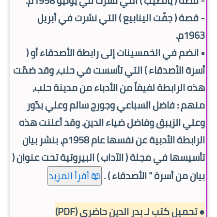
- قصة ( يانصيب ) التي نشرت في يونيو 1958م.
- قصة ( جفّت الينابيع ) التي نشرت في أبريل
1963م.
• انضم في الخمسينات إلى رابطة الأصدقاء أو (
أسرة الأصدقاء ) التي تأسست في حلب، وقد ضمّت
هذه الرابطة لفيفاً من الأدباء من مدينة حلب،
منهم : فاضل السباعي وجورج سالم وعلي بدّور
وعلي الزيبق وفاضل ضياء الدين. وقد أعلنت هذه
الرابطة الأدبية عن نفسها عام 1958م، بنشر بيان
تأسيسها في مجلة ( الآداب ) البيروتية تحت عنوان (
بيان من أسرة " الأصدقاء ) .
📖 أقرأ المزيد
● تحميل كتب لـ بدر الدين حاضري (PDF)