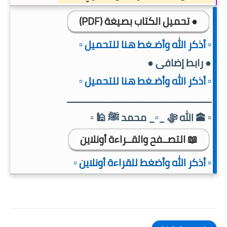
● تحميل الكتاب بصيغة (PDF)
▫️ أذكر الله وأضـغط هنا للتحميل ▫️
● رابط إضافى ●
▫️ أذكر الله وأضـغط هنا للتحميل ▫️
ـــــــــــــــــــــــــــــــــــــــــــــــــــــــــ
▫️ 🕋 الله ﷻ _▫️_ محمد ﷺ 🕌 ▫️
📖 التصــفح والقــراءة أونلاين
▫️ أذكر الله وأضغط للقراءة أونلاين ▫️