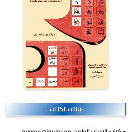
.▫️ بيانات الكتـاب ▫️.
● كتاب: الإعراب الواضح, مع تطبيقات عروضية