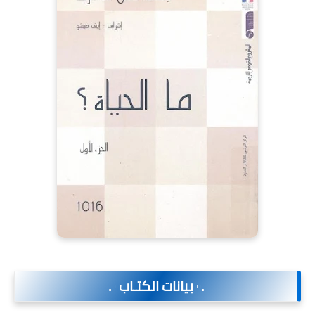
.▫️ بيانات الكتـاب ▫️.