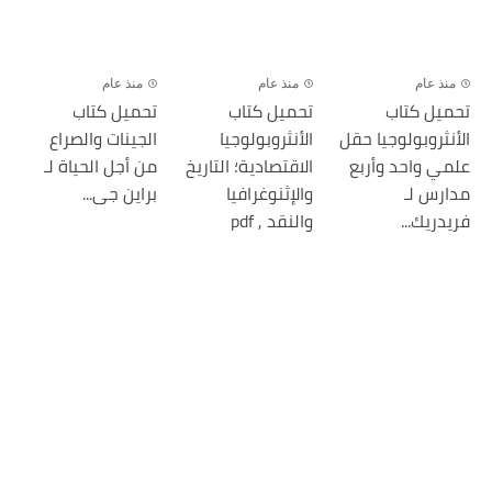
منذ عام
منذ عام
منذ عام
تحميل كتاب
تحميل كتاب
تحميل كتاب
الأنثروبولوجيا حقل
الأنثروبولوجيا
الجينات والصراع
علمي واحد وأربع
الاقتصادية؛ التاريخ
من أجل الحياة لـ
مدارس لـ
والإثنوغرافيا
براین جی...
فريدريك...
والنقد , pdf