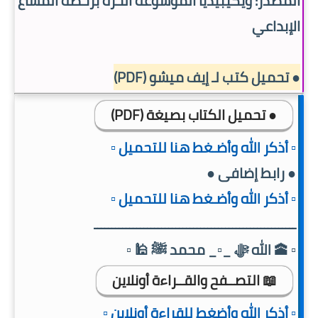
المصدر: ويكيبيديا الموسوعة الحرة برخصة المشاع
الإبداعي
● تحميل كتب لـ إيف ميشو (PDF)
● تحميل الكتاب بصيغة (PDF)
▫️ أذكر الله وأضـغط هنا للتحميل ▫️
● رابط إضافى ●
▫️ أذكر الله وأضـغط هنا للتحميل ▫️
ــــــــــــــــــــــــــــــــــــــــــــــــ
ـــ
ــــــ
▫️ 🕋 الله ﷻ _▫️_ محمد ﷺ 🕌 ▫️
📖 التصــفح والقــراءة أونلاين
▫️ أذكر الله وأضغط للقراءة أونلاين ▫️