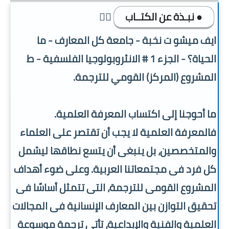
● نبـذة عن الكتــاب
👇🏿
ايف ميشو ت نخبة - جامعة كل المعارف - ما
الحياة؟ - الجزء 1 # الانثروبولوجيا الفلسفية - ط
المشروع (المركز) القومي للترجمة.
ما أحوجنا إلى اكتساب المعرفة العلمية.
فالمعرفة العلمية لا يجب أن تقتصر على العلماء
والمتخصصين، بل ينبغى أن يتسع نطاقها ليشمل
كل فرد فى مجتمعاتنا العربية. وعلى ضوء أهداف
المشروع القومى للترجمة، التى تتمثل أساسًا فى
تحقيق التوازن بين المعارف الإنسانية فى المجالات
العلمية والفنية والإبداعية، تأتى ترجمة موسوعة