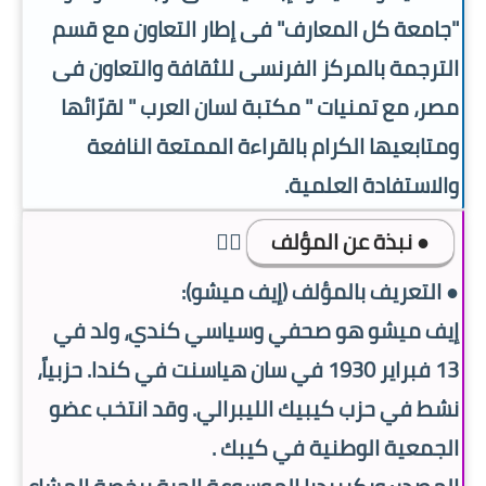
"جامعة كل المعارف" فى إطار التعاون مع قسم
الترجمة بالمركز الفرنسى للثقافة والتعاون فى
مصر، مع تمنيات " مكتبة لسان العرب " لقرّائها
ومتابعيها الكرام بالقراءة الممتعة النافعة
والاستفادة العلمية.
● نبذة عن المؤلف
👇🏿
● التعريف بالمؤلف (إيف ميشو):
إيف ميشو هو صحفي وسياسي كندي، ولد في
13 فبراير 1930 في سان هياسنت في كندا. حزبياً،
نشط في حزب كيبيك الليبرالي. وقد انتخب عضو
الجمعية الوطنية في كيبك .