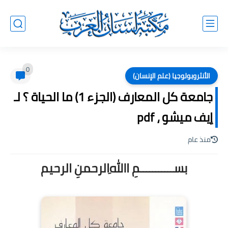
0
الأنثروبولوجيا (علم الإنسان)
جامعة كل المعارف (الجزء 1) ما الحياة ؟ لـ
إيف ميشو ، pdf
منذ عام
بســـــــــــمِ اﷲِالرحمنِ الرحيم