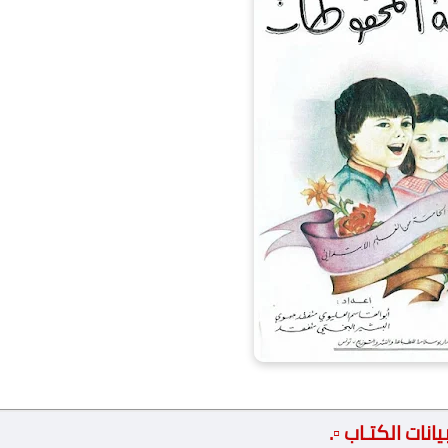
 بيانات الكتـاب ▫️.