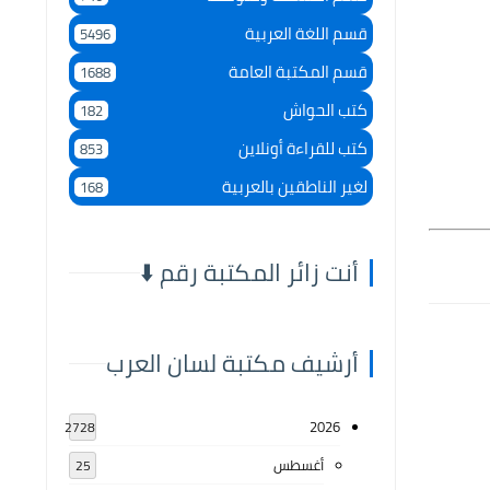
قسم اللغة العربية
5496
قسم المكتبة العامة
1688
كتب الحواش
182
كتب للقراءة أونلاين
853
لغير الناطقين بالعربية
168
أنت زائر المكتبة رقم ⬇️
أرشيف مكتبة لسان العرب
2026
2728
أغسطس
25