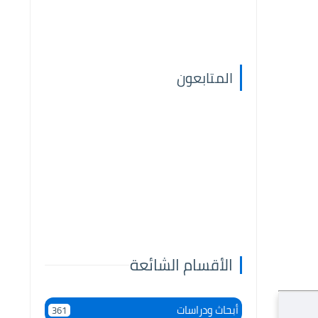
المتابعون
الأقسام الشائعة
أبحاث ودراسات
361