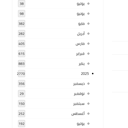
يوليو
38
يونيو
98
مايو
382
أبريل
282
مارس
405
فبراير
615
يناير
883
2025
2770
ديسمبر
356
نوفمبر
29
سبتمبر
150
أغسطس
252
يوليو
192