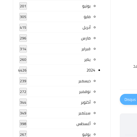
يونيو
201
مايو
305
أبريل
415
مارس
296
فبراير
314
يناير
260
د
2024
4426
ديسمبر
239
نوفمبر
272
أكتوبر
344
سبتمبر
349
أغسطس
398
يوليو
267