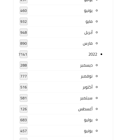
يونيو
460
مايو
932
أبريل
948
مارس
890
2022
7141
ديسمبر
288
نوفمبر
777
أكتوبر
516
سبتمبر
581
أغسطس
126
يوليو
683
يونيو
457