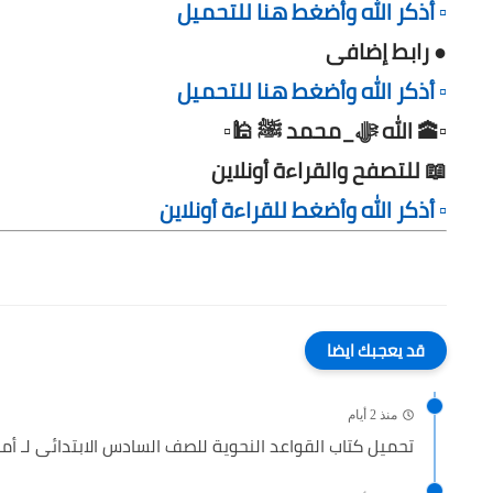
▫️ أذكر الله وأضغط هنا للتحميل
● رابط إضافى
▫️ أذكر الله وأضغط هنا للتحميل
▫️🕋 الله ﷻ_محمد ﷺ 🕌▫️
📖 للتصفح والقراءة أونلاين
▫️ أذكر الله وأضغط للقراءة أونلاين
قد يعجبك ايضا
منذ 2 أيام
تحميل كتاب القواعد النحوية للصف السادس الابتدائى لـ أمي