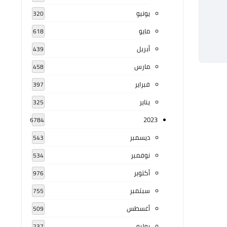
يونيو
320
مايو
618
أبريل
439
مارس
458
فبراير
397
يناير
325
2023
6784
ديسمبر
543
نوفمبر
534
أكتوبر
976
سبتمبر
755
أغسطس
509
يوليو
237