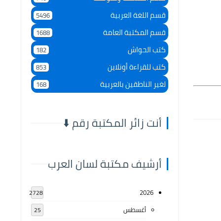
قسم اللغة العربية
5496
قسم المكتبة العامة
1688
كتب الحواش
182
كتب للقراءة أونلاين
853
لغير الناطقين بالعربية
168
أنت زائر المكتبة رقم ⬇️
أرشيف مكتبة لسان العرب
2026
2728
أغسطس
25