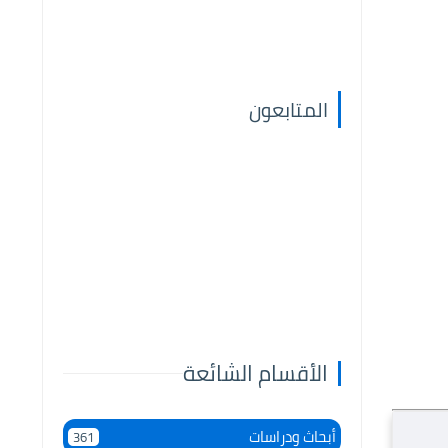
المتابعون
الأقسام الشائعة
أبحاث ودراسات
361