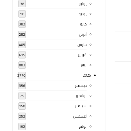
يوليو
38
يونيو
98
مايو
382
أبريل
282
مارس
405
فبراير
615
يناير
883
2025
2770
ديسمبر
356
نوفمبر
29
سبتمبر
150
أغسطس
252
يوليو
192