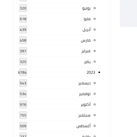
يونيو
320
مايو
618
أبريل
439
مارس
458
فبراير
397
يناير
325
2023
6784
ديسمبر
543
نوفمبر
534
أكتوبر
976
سبتمبر
755
أغسطس
509
يوليو
237