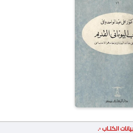
 بيانات الكتـاب ▫️.