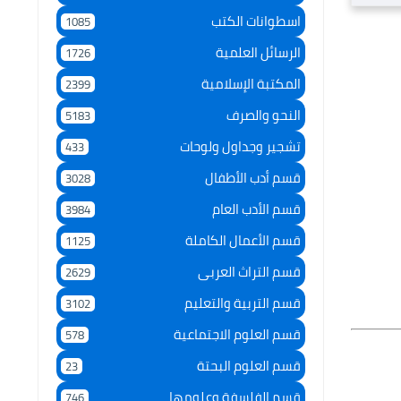
اسطوانات الكتب
1085
الرسائل العلمية
1726
المكتبة الإسلامية
2399
النحو والصرف
5183
تشجير وجداول ولوحات
433
قسم أدب الأطفال
3028
قسم الأدب العام
3984
قسم الأعمال الكاملة
1125
قسم التراث العربى
2629
قسم التربية والتعليم
3102
قسم العلوم الاجتماعية
578
قسم العلوم البحتة
23
قسم الفلسفة وعلومها
746