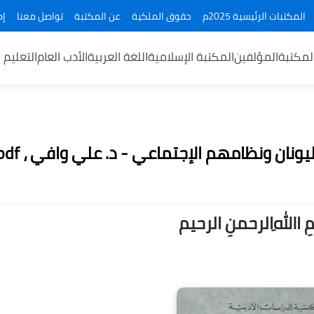
المكتبات الرئيسية 2025م
حقوق الملكية
عن المكتبة
تواصل معنا
إض
لمكتبة
المؤلفين
المكتبة الإسلامية
اللغة العربية
الأدب العام
التعليم 
يونان ونظامهم الإجتماعي - د. علي وافي ، pdf
ــمِ اﷲِالرحمنِ الرحيم