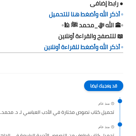
● رابط إضافى
▫️ أذكر الله وأضغط هنا للتحميل
▫️🕋 الله ﷻ_محمد ﷺ 🕌▫️
📖 للتصفح والقراءة أونلاين
▫️ أذكر الله وأضغط للقراءة أونلاين
قد يعجبك ايضا
منذ عام
تحميل كتاب نصوص مختارة في الأدب العباسي لـ د. محمد...
منذ عام
تحميل كتاب قطوف من النصوص الأدبية الرفيعة فى الجاهلي