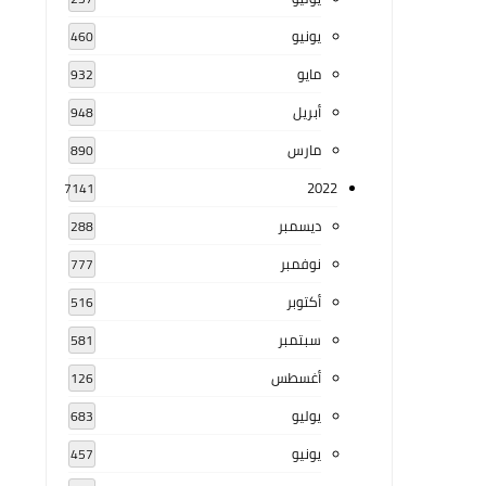
يونيو
460
مايو
932
أبريل
948
مارس
890
2022
7141
ديسمبر
288
نوفمبر
777
أكتوبر
516
سبتمبر
581
أغسطس
126
يوليو
683
يونيو
457