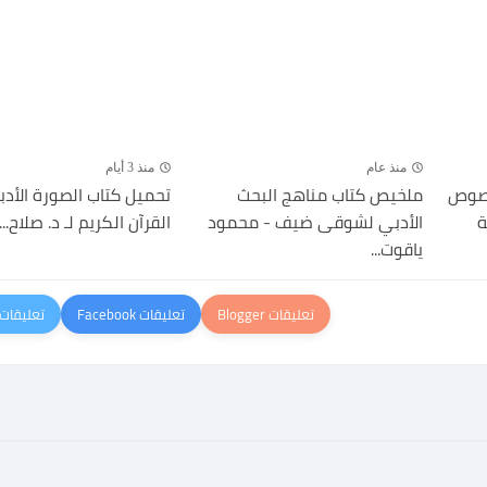
منذ عام
منذ 3 أيام
نصوص
ملخيص كتاب مناهج البحث
تحميل كتاب الصورة الأد
ة
الأدبي لشوقى ضيف - محمود
القرآن الكريم لـ د. صلاح...
ياقوت...