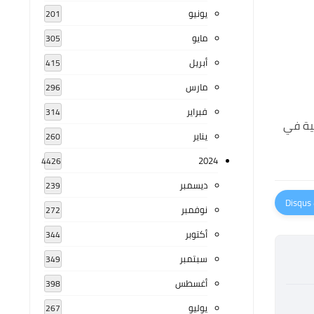
يونيو
201
مايو
305
أبريل
415
مارس
296
فبراير
314
بية في
يناير
260
2024
4426
ديسمبر
239
نوفمبر
272
أكتوبر
344
سبتمبر
349
أغسطس
398
يوليو
267