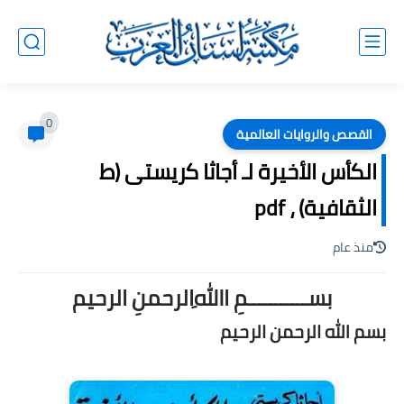
0
القصص والروايات العالمية
الكأس الأخيرة لـ أجاثا كريستى (ط
الثقافية) ، pdf
منذ عام
بســـــــــــمِ اﷲِالرحمنِ الرحيم
بسم الله الرحمن الرحيم