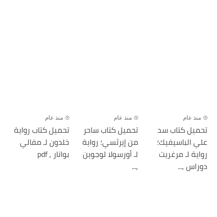
منذ عام
منذ عام
منذ عام
تحميل كتاب سد
تحميل كتاب ساحر
تحميل كتاب رواية
علي الباسيفيك؛
من إيرثسي؛ رواية
خلدون لـ مفالي
رواية لـ مرغريت
لـ أورسولا لوجوين
بوانار , pdf
دوراس ,...
,...