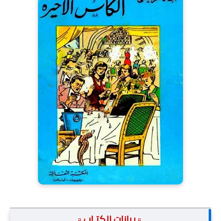
.▫️ بيانات الكتـاب ▫️.