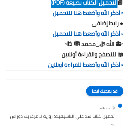
📘
لتحميل الكتاب بصيغة (PDF)
▫️ أذكر الله وأضغط هنا للتحميل
● رابط إضافى
▫️ أذكر الله وأضغط هنا للتحميل
▫️🕋 الله ﷻ_محمد ﷺ 🕌▫️
📖 للتصفح والقراءة أونلاين
▫️ أذكر الله وأضغط للقراءة أونلاين
قد يعجبك ايضا
منذ عام
تحميل كتاب سد علي الباسيفيك؛ رواية لـ مرغريت دوراس
,...