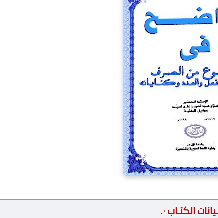
 بيانات الكتـاب ▫️.