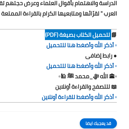
الدراسة والاهتمام بأقوال العلماء وعرض حجتهم تقوي
العرب " لقرّائها ومتابعيها الكرام بالقراءة الممتعة 
📘
لتحميل الكتاب بصيغة (PDF)
▫️ أذكر الله وأضغط هنا للتحميل
● رابط إضافى
▫️ أذكر الله وأضغط هنا للتحميل
▫️🕋 الله ﷻ_محمد ﷺ 🕌▫️
📖 للتصفح والقراءة أونلاين
▫️ أذكر الله وأضغط للقراءة أونلاين
قد يعجبك ايضا