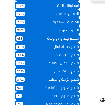
اسطوانات الكتب
1085
الرسائل العلمية
1726
المكتبة الإسلامية
2399
النحو والصرف
5183
تشجير وجداول ولوحات
433
قسم أدب الأطفال
3028
قسم الأدب العام
3984
قسم الأعمال الكاملة
1125
قسم التراث العربى
2629
قسم التربية والتعليم
3102
قسم العلوم الاجتماعية
578
قسم العلوم البحتة
23
مق
قسم الفلسفة وعلومها
746