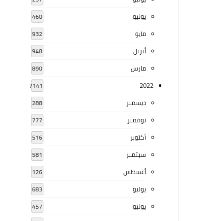
يونيو
460
مايو
932
أبريل
948
مارس
890
2022
7141
ديسمبر
288
نوفمبر
777
أكتوبر
516
سبتمبر
581
أغسطس
126
يوليو
683
يونيو
457