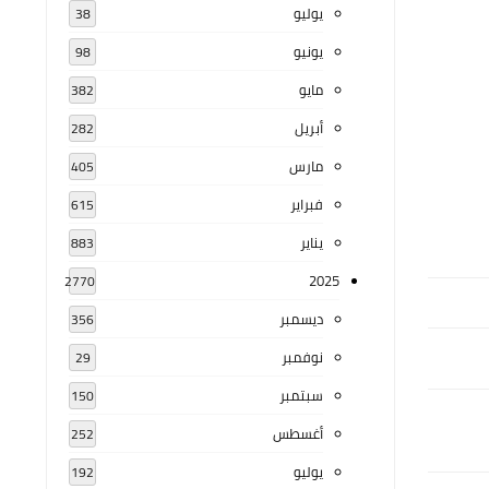
يوليو
38
يونيو
98
مايو
382
أبريل
282
مارس
405
فبراير
615
يناير
883
2025
2770
ديسمبر
356
نوفمبر
29
سبتمبر
150
أغسطس
252
يوليو
192