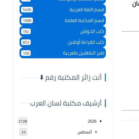
ان
قسم اللغة العربية
5496
قسم المكتبة العامة
1688
كتب الحواش
182
كتب للقراءة أونلاين
853
لغير الناطقين بالعربية
168
أنت زائر المكتبة رقم ⬇️
أرشيف مكتبة لسان العرب
2026
2728
أغسطس
25