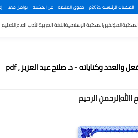
المكتبات الرئيسية 2025م
حقوق الملكية
عن المكتبة
تواصل معنا
إض
لمكتبة
المؤلفين
المكتبة الإسلامية
اللغة العربية
الأدب العام
التعليم 
لعدد وكناياته - د. صلاح عبد العزيز ، pdf
ــمِ اﷲِالرحمنِ الرحيم