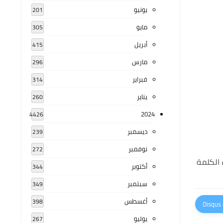
يونيو
201
مايو
305
أبريل
415
مارس
296
فبراير
314
يناير
260
2024
4426
ديسمبر
239
نوفمبر
272
 الكلمة
أكتوبر
344
سبتمبر
349
أغسطس
398
يوليو
267