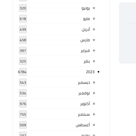
يونيو
320
مايو
618
أبريل
439
مارس
458
فبراير
397
يناير
325
2023
6784
ديسمبر
543
نوفمبر
534
أكتوبر
976
سبتمبر
755
أغسطس
509
يوليو
237