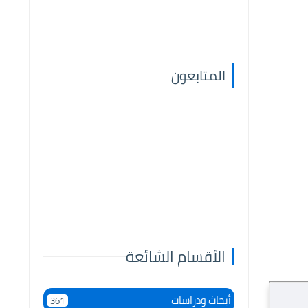
المتابعون
الأقسام الشائعة
أبحاث ودراسات
361