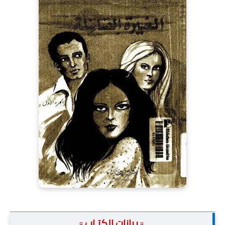
.▫️ بيانات الكتـاب ▫️.