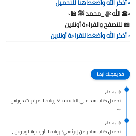
▫️ أذكر الله وأضغط هنا للتحميل
▫️🕋 الله ﷻ_محمد ﷺ 🕌▫️
📖 للتصفح والقراءة أونلاين
▫️ أذكر الله وأضغط للقراءة أونلاين
قد يعجبك ايضا
منذ عام
تحميل كتاب سد علي الباسيفيك؛ رواية لـ مرغريت دوراس
,...
منذ عام
تحميل كتاب ساحر من إيرثسي؛ رواية لـ أورسولا لوجوين ,...