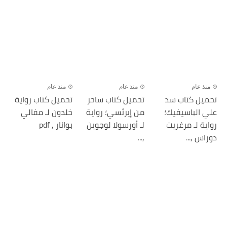
منذ عام
منذ عام
منذ عام
تحميل كتاب سد
تحميل كتاب ساحر
تحميل كتاب رواية
علي الباسيفيك؛
من إيرثسي؛ رواية
خلدون لـ مفالي
رواية لـ مرغريت
لـ أورسولا لوجوين
بوانار , pdf
دوراس ,...
,...