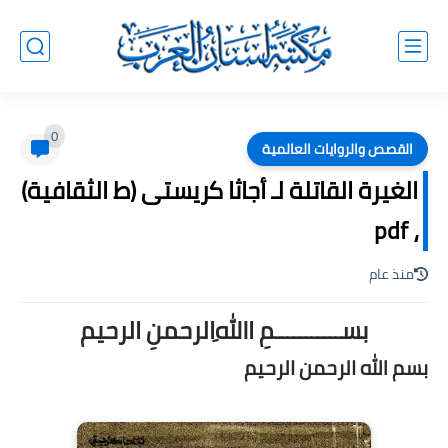
0
القصص والروايات العالمية
الغيرة القاتلة لـ أجاثا كريستى (ط الثقافية)
، pdf
منذ عام
بســـــــــــمِ اﷲِالرحمنِ الرحيم
بسم الله الرحمن الرحيم