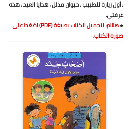
, أول زيارة للطبيب , حيوان مدلل , هدايا العيد , هذه
غرفتي.
●
هااام: لتحميل الكتاب بصيغة (PDF) اضغط على
صورة الكتاب.