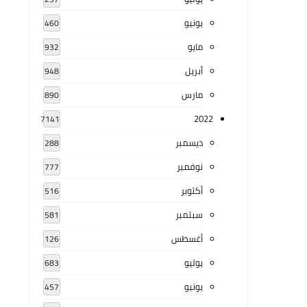
يونيو
460
مايو
932
أبريل
948
مارس
890
2022
7141
ديسمبر
288
نوفمبر
777
أكتوبر
516
سبتمبر
581
أغسطس
126
يوليو
683
يونيو
457