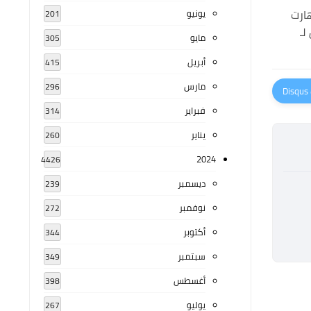
ارت
يونيو
201
لـ
مايو
305
أبريل
415
مارس
296
فبراير
314
يناير
260
2024
4426
ديسمبر
239
نوفمبر
272
أكتوبر
344
سبتمبر
349
أغسطس
398
يوليو
267