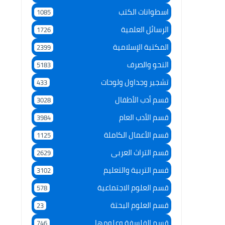
اسطوانات الكتب
1085
الرسائل العلمية
1726
المكتبة الإسلامية
2399
النحو والصرف
5183
تشجير وجداول ولوحات
433
قسم أدب الأطفال
3028
قسم الأدب العام
3984
قسم الأعمال الكاملة
1125
قسم التراث العربى
2629
قسم التربية والتعليم
3102
قسم العلوم الاجتماعية
578
قسم العلوم البحتة
23
قسم الفلسفة وعلومها
746