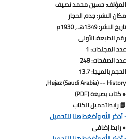
المؤلف: حسين محمد نصيف
مكان النشر: جدة، الحجاز
تاريخ النشر: 1349هـ ، 1930م
رقم الطبعة: الأولى
عدد المجلدات: 1
عدد الصفحات: 248
الحجم بالميجا: 13.7
Hejaz (Saudi Arabia) -- History,
● كتاب بصيغة (PDF)
📘 رابط تحميل الكتاب
▫️ أذكر الله وأضغط هنا للتحميل
● رابط إضافى
▫️ أذكر الله وأضغط هنا للتحميل