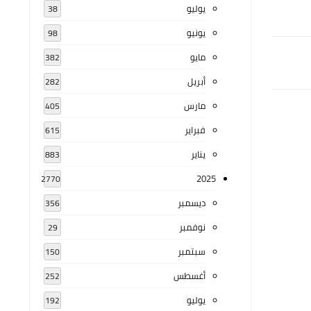
يوليو
38
يونيو
98
مايو
382
أبريل
282
مارس
405
فبراير
615
يناير
883
2025
2770
ديسمبر
356
نوفمبر
29
سبتمبر
150
أغسطس
252
يوليو
192