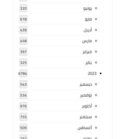
يونيو
320
مايو
618
أبريل
439
مارس
458
فبراير
397
يناير
325
2023
6784
ديسمبر
543
نوفمبر
534
أكتوبر
976
سبتمبر
755
أغسطس
509
يوليو
237