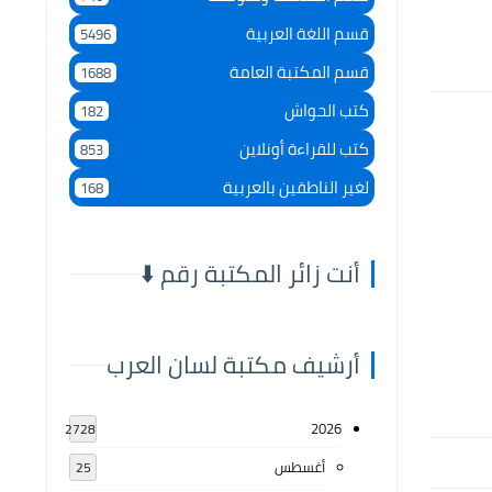
قسم اللغة العربية
5496
قسم المكتبة العامة
1688
كتب الحواش
182
كتب للقراءة أونلاين
853
لغير الناطقين بالعربية
168
أنت زائر المكتبة رقم ⬇️
أرشيف مكتبة لسان العرب
2026
2728
أغسطس
25