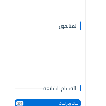
المتابعون
الأقسام الشائعة
أبحاث ودراسات
361