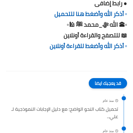
● رابط إضافى
▫️ أذكر الله وأضغط هنا للتحميل
▫️🕋 الله ﷻ_محمد ﷺ 🕌▫️
📖 للتصفح والقراءة أونلاين
▫️ أذكر الله وأضغط للقراءة أونلاين
قد يعجبك ايضا
منذ عام
تحميل كتاب النحو الواضح؛ مع دليل الإجابات النموذجية لـ
علي...
منذ عام