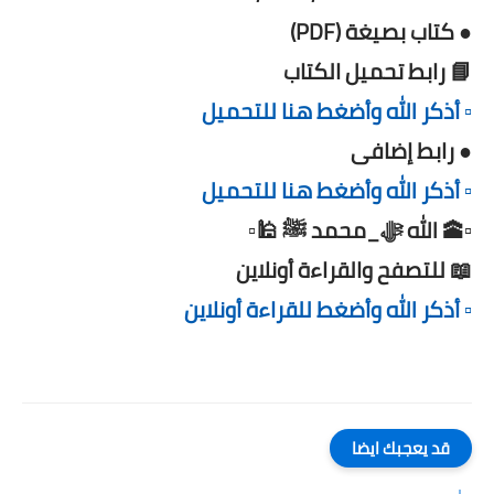
● كتاب بصيغة (PDF)
📘 رابط تحميل الكتاب
▫️ أذكر الله وأضغط هنا للتحميل
● رابط إضافى
▫️ أذكر الله وأضغط هنا للتحميل
▫️🕋 الله ﷻ_محمد ﷺ 🕌▫️
📖 للتصفح والقراءة أونلاين
▫️ أذكر الله وأضغط للقراءة أونلاين
قد يعجبك ايضا