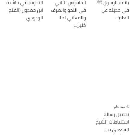
بلاغة الرسول ﷺ
القاموس الثاني
النحوية في حاشية
في حديثه عن
في النحو والصرف
ابن حمدون (الفتح
العلم؛...
والمعاني لملا
الودودي...
خليل...
منذ عام
تحميل رسالة
استنباطات الشيخ
السعدي من