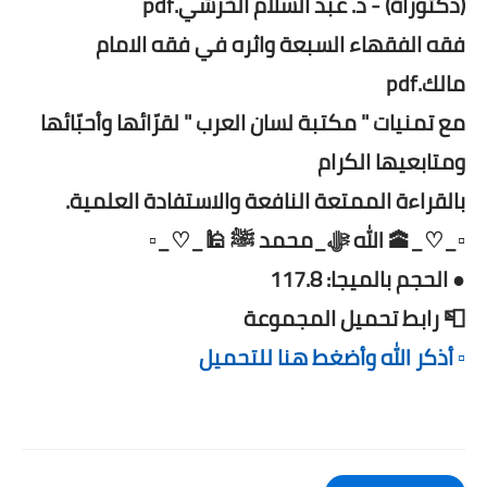
(دكتوراة) - د. عبد السلام الخرشي.pdf
فقه الفقهاء السبعة واثره في فقه الامام
مالك.pdf
مع تمنيات " مكتبة لسان العرب " لقرّائها وأحبّائها
ومتابعيها الكرام
بالقراءة الممتعة النافعة والاستفادة العلمية.
▫️_♡_🕋 الله ﷻ_محمد ﷺ 🕌_♡_▫️
● الحجم بالميجا: 117.8
📮 رابط تحميل المجموعة
▫️ أذكر الله وأضغط هنا للتحميل