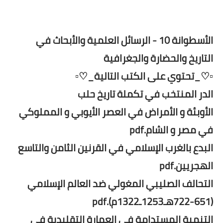
الأسطوانة 10 - الرسائل العلمية والأبحاث في
التاريخ والحضارة والجغرافية
▫️♡_تحتوي على الكتب التالية_♡▫️
الدر المنتخب في تكملة تاريخ حلب
الأوبئة و الأمراض في العصر الأيوبي و المملوكي
في مصر و الشام.pdf
البدع بالغرب الإسلامي في القرنين الثامن والتاسع
الهجريين.pdf
التحالف الصليبي المغولي ضد العالم الإسلامي
(651-722هـ1253ـ1322م).pdf
التنمية المستدامة في العمارة التقليدية في