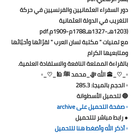
دور السفراء العثمانيين والفرنسيين في حركة
التغريب في الدولة العثمانية
(1203هـ-1327هـ1788م-1909م.pdf
مع تمنيات " مكتبة لسان العرب " لقرّائها وأحبّائها
ومتابعيها الكرام
بالقراءة الممتعة النافعة والاستفادة العلمية.
▫️_♡_🕋 الله ﷻ_محمد ﷺ 🕌_♡_▫️
▫️ الحجم بالميجا: 285.3
🔵 لتحميل الأسطوانة
▫️ صفحة التحميل على archive
● رابط مباشر للتحميل
▫️ أذكر الله وأضغط هنا للتحميل