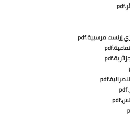
pd
ي إرنست مرسيية.pdf
عية.pdf
ئرية.pdf
رانية.pdf
p
.pdf