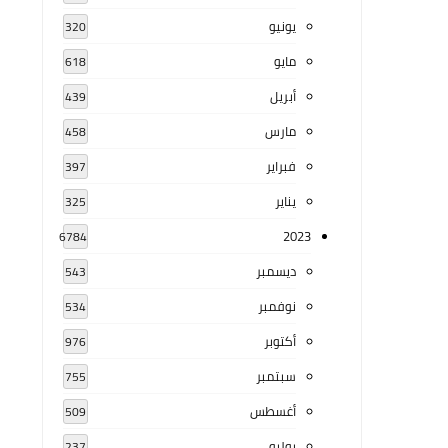
يونيو
320
مايو
618
أبريل
439
مارس
458
فبراير
397
يناير
325
2023
6784
ديسمبر
543
نوفمبر
534
أكتوبر
976
سبتمبر
755
أغسطس
509
يوليو
237