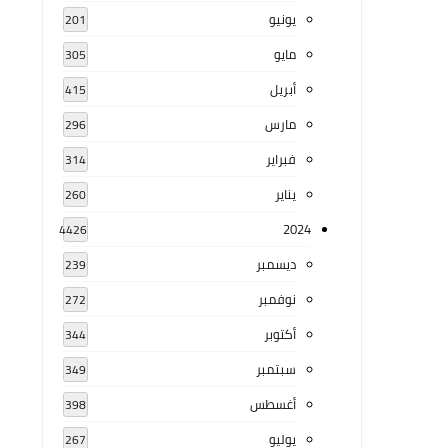
يونيو
201
مايو
305
أبريل
415
مارس
296
فبراير
314
يناير
260
2024
4426
ديسمبر
239
نوفمبر
272
أكتوبر
344
سبتمبر
349
أغسطس
398
يوليو
267