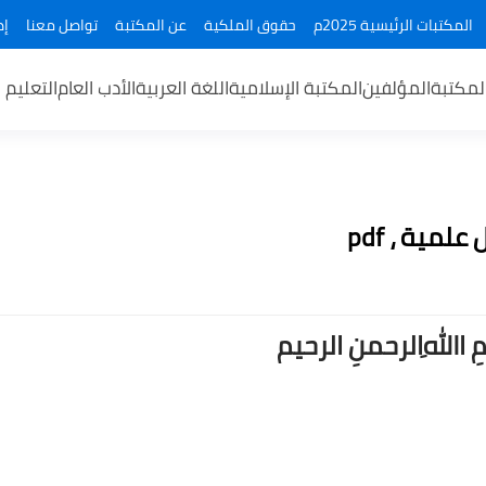
المكتبات الرئيسية 2025م
حقوق الملكية
عن المكتبة
تواصل معنا
إض
لمكتبة
المؤلفين
المكتبة الإسلامية
اللغة العربية
الأدب العام
التعليم 
ــمِ اﷲِالرحمنِ الرحيم