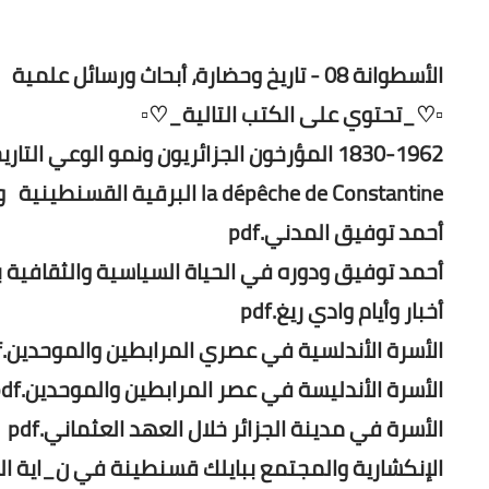
الأسطوانة 08 - تاريخ وحضارة، أبحاث ورسائل علمية
▫️♡_تحتوي على الكتب التالية_♡▫️
1830-1962 المؤرخون الجزائريون ونمو الوعي التاريخي.pdf
la dépêche de Constantine البرقية القسنطينية و الثورة الجزائرية.pdf
أحمد توفيق المدني.pdf
أحمد توفيق ودوره في الحياة السياسية والثقافية بتون
أخبار وأيام وادي ريغ.pdf
الأسرة الأندلسية في عصري المرابطين والموحدين.pdf
الأسرة الأندليسة في عصر المرابطين والموحدين.pdf
الأسرة في مدينة الجزائر خلال العهد العثماني.pdf
الإنكشارية والمجتمع ببايلك قسنطينة في ن_اية الع_د