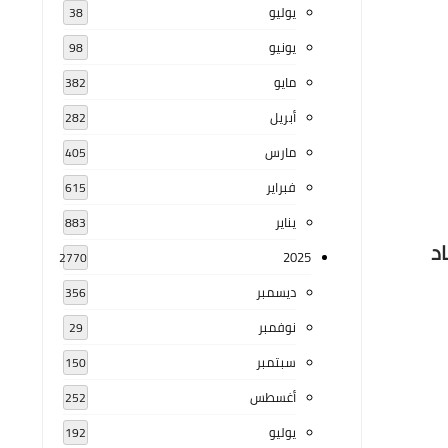
يوليو
38
يونيو
98
مايو
382
أبريل
282
مارس
405
فبراير
615
يناير
883
د
2025
2770
ديسمبر
356
نوفمبر
29
سبتمبر
150
أغسطس
252
يوليو
192