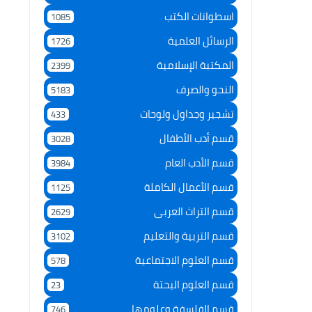
اسطوانات الكتب
1085
الرسائل العلمية
1726
المكتبة الإسلامية
2399
النحو والصرف
5183
تشجير وجداول ولوحات
433
قسم أدب الأطفال
3028
قسم الأدب العام
3984
قسم الأعمال الكاملة
1125
قسم التراث العربى
2629
قسم التربية والتعليم
3102
قسم العلوم الاجتماعية
578
قسم العلوم البحتة
23
قسم الفلسفة وعلومها
746