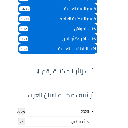
قسم اللغة العربية
5496
قسم المكتبة العامة
1688
كتب الحواش
182
كتب للقراءة أونلاين
853
لغير الناطقين بالعربية
168
أنت زائر المكتبة رقم ⬇️
أرشيف مكتبة لسان العرب
2026
2728
أغسطس
25