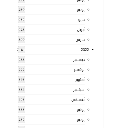
يونيو
460
مايو
932
أبريل
948
مارس
890
2022
7141
ديسمبر
288
نوفمبر
777
أكتوبر
516
سبتمبر
581
أغسطس
126
يوليو
683
يونيو
457