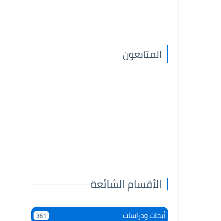
المتابعون
الأقسام الشائعة
أبحاث ودراسات
361