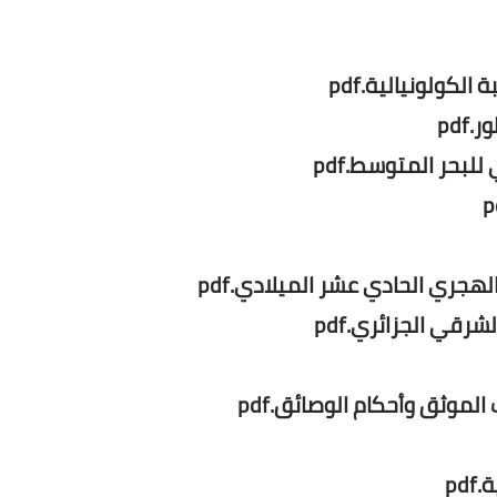
كولونيالية.pdf
pdf
لبحر المتوسط.pdf
هجري الحادي عشر الميلادي.pdf
رقي الجزائري.pdf
لموثق وأحكام الوصائق.pdf
pd